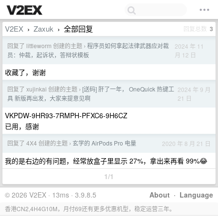
V2EX
Zaxuk
全部回复
回复总数
3
›
›
回复了 littleworm 创建的主题
程序员如何拿起法律武器应对裁
2024 年 11
›
月 12 日
员：仲裁，起诉状，答辩状模板
收藏了，谢谢
回复了 xujinkai 创建的主题
[送码] 肝了一年， OneQuick 热键工
2024 年 9 月
›
21 日
具 新版再出发，大家来提意见啊
VKPDW-9HR93-7RMPH-PFXC6-9H6CZ
已用，感谢
回复了 4X4 创建的主题
玄学的 AirPods Pro 电量
2020 年 8 月 21 日
›
我的是右边的有问题，经常放盒子里显示 27%，拿出来再看 99%😂
1/1
© 2026 V2EX · 13ms · 3.9.8.5
About
·
Language
香港CN2,4H4G10M，月付69还有更多优惠机型，稳定运营三年。