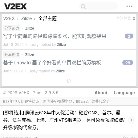
V2EX
Zilize
全部主题
主题总数
2
›
›
分享创造
•
Zilize
写了个简单的路径追踪渲染器，能实时观察结果
2
Jul 18, 2022 • Lastly replied by
Zilize
分享创造
•
Zilize
基于 Draw.io 画了个好看的单页双栏简历模板
29
Jun 5, 2022 • Lastly replied by
Zilize
1/1
© 2026 V2EX · 7ms · 3.9.8.5
About
·
Language
618年中大促即将结束：国内外VPS服务器，99元起，续费代金券
[即将结束] 腾讯云618年中大促活动：硅谷CN2、首尔、曼
›
谷、法兰克福、上海、广州VPS服务器，另可免费领取续费/
升级/新购代金券。
Promoted by
id7368
PRO