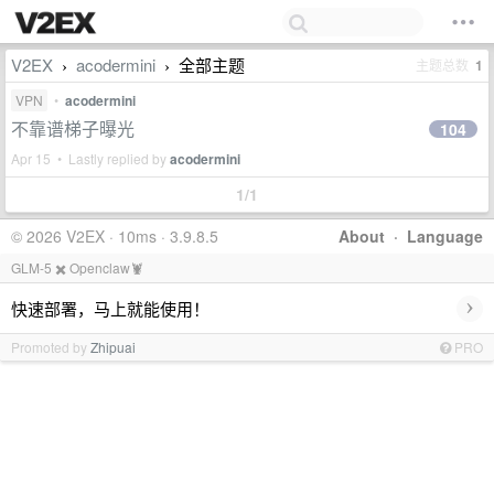
V2EX
acodermini
全部主题
主题总数
1
›
›
VPN
•
acodermini
不靠谱梯子曝光
104
Apr 15 • Lastly replied by
acodermini
1/1
© 2026 V2EX · 10ms · 3.9.8.5
About
·
Language
GLM-5 ✖️ Openclaw🦞
›
快速部署，马上就能使用！
Promoted by
Zhipuai
PRO