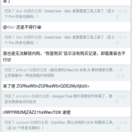
来了
回复了 dlan 创建的主题
DeskClear - Mac 桌面整理工具上架了（送 5
7 月 25
›
日
个 Pro 终身兑换码）！
@
dlan
还是不得行😭
回复了 dlan 创建的主题
DeskClear - Mac 桌面整理工具上架了（送 5
7 月 24
›
日
个 Pro 终身兑换码）！
我也是无法解锁内购，“恢复购买”显示没有购买记录，卸载重装也不
行🤣
回复了 jefferyH 创建的主题
[抽兑换码] MacOS 本地 AI 素材搜索引擎，
7 月
›
22 日
让你像聊天一样找到图片和视频
来了佬 ZGRkaW5nZGRkaW5nQDE2My5jb20=
回复了 jonnyzhu 创建的主题
Google Flow 图片视频创作有福了，赠
7 月 20
›
日
送无限高级访问会员
cWliYW82MjZAZ21haWwuY29t 谢佬
回复了 Julaoshi 创建的主题
ClariRec- 默认本地的 OCR 和翻译工具。
7 月 20
›
日
（送 20 个终身兑换码！）