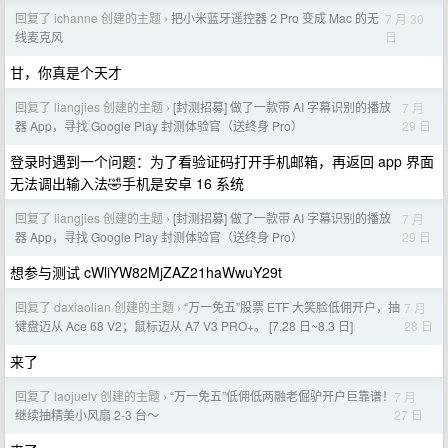
回复了 ichanne 创建的主题
把小米蓝牙遥控器 2 Pro 变成 Mac 的无
7 月 30
›
日
线麦克风
甘，你真是个天才
回复了 liangjies 创建的主题
[封测招募] 做了一款带 AI 字幕识别的播放
7 月
›
29 日
器 App，寻找 Google Play 封测体验官（送终身 Pro）
登录时遇到一个问题：为了看验证码打开手机邮箱，再返回 app 界面
无法调出输入法🤣手机是安卓 16 系统
回复了 liangjies 创建的主题
[封测招募] 做了一款带 AI 字幕识别的播放
7 月
›
29 日
器 App，寻找 Google Play 封测体验官（送终身 Pro）
想参与测试 cWliYW82MjZAZ21haWwuY29t
回复了 daxiaolian 创建的主题
“万一免五”股票 ETF 大笑脸低佣开户，抽
7 月
›
28 日
键盘迈从 Ace 68 V2；鼠标迈从 A7 V3 PRO+。 [7.28 日~8.3 日]
来了
回复了 laojuelv 创建的主题
“万一免五”低佣低两融老倔驴开户巨靠谱！
7 月
›
27 日
继续抽精美小风扇 2-3 台～