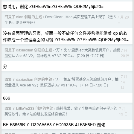
想试用，谢佬 ZGRkaW5nZGRkaW5nQDE2My5jb20=
回复了 dlan 创建的主题
DeskClear - Mac 桌面整理工具上架了（送 5
7 月 20
›
日
个 Pro 终身兑换码）！
没有桌面管理的习惯，桌面一般不放任何文件🤣希望能借着 op 的软
件养成一个整理桌面的习惯 ZGRkaW5nZGRkaW5nQDE2My5jb20=
回复了 daxiaolian 创建的主题
“万 1 免 5”股票 etf 大笑脸低佣开户，抽键
7 月
›
20 日
盘迈从 Ace 68 V2；鼠标迈从 A7 V3 PRO+。 [7.20 日~7.27 日]
分
7 月
回复了 daxiaolian 创建的主题
“万一免五”股票基金大笑脸低佣开户，抽
›
14
键盘迈从 Ace 68 V2；鼠标迈从 A7 V3 PRO+。 [7.14 日~7.20 日]
日
666
回复了 LittleYe233 创建的主题
纯粹热爱，做了个拼写单词句子学习的
7 月
›
13 日
英语软件，给 v 站的朋友发送终身会员！
BE-B6565B10-D32AA6B8-0EC0938B-41B3E8ED 谢佬