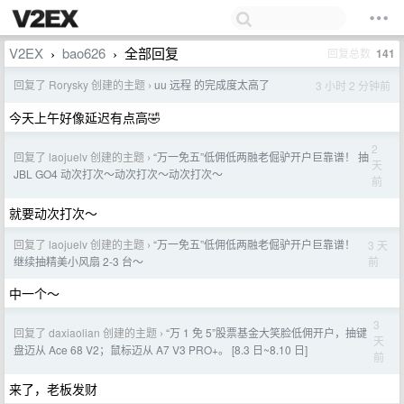
V2EX
bao626
全部回复
回复总数
141
›
›
回复了 Rorysky 创建的主题
uu 远程 的完成度太高了
3 小时 2 分钟前
›
今天上午好像延迟有点高🤣
2
回复了 laojuelv 创建的主题
“万一免五”低佣低两融老倔驴开户巨靠谱！ 抽
›
天
JBL GO4 动次打次～动次打次～动次打次～
前
就要动次打次～
回复了 laojuelv 创建的主题
“万一免五”低佣低两融老倔驴开户巨靠谱！
3 天
›
前
继续抽精美小风扇 2-3 台～
中一个～
3
回复了 daxiaolian 创建的主题
“万 1 免 5”股票基金大笑脸低佣开户，抽键
›
天
盘迈从 Ace 68 V2；鼠标迈从 A7 V3 PRO+。 [8.3 日~8.10 日]
前
来了，老板发财