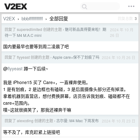
V2EX
bbbfffffffffff
全部回复
回复总数
3
›
›
回复了 superedlimited 创建的主题
魅可新品真得要来啦！期
2024 年 10 月
›
26 日
待一下 M4 M.A.C mini
国内要最早也要等到周二凌晨了吧
回复了 flyyeast 创建的主题
Apple care+保不了划痕了吗
2024 年 10 月 26 日
›
@
flyyeast
蹲一下后续~
我是 iPhone15 买了 Care+，一直裸奔使用。
1 是有划痕，2 是边框也有磕碰，3 是后面摄像头部分还有掉漆。
拿着机器到直营店，想付费换屏幕，店员告诉我划痕、磕碰都不在
care+范围内。
噗~这就很搞笑了，那我还裸奔干嘛
回复了 alexcding 创建的主题
古尔曼: M4 Mac 下周发布
2024 年 10 月 23 日
›
等不及了，库克赶紧上链接吧