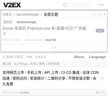
V2EX
benzeneringlq
全部主题
主题总数
1
›
›
程序员
•
benzeneringlq
Scoop 安装的 Potplayer.exe 有“直播/VOD”广告植
11
入
Feb 13, 2025 • Lastly replied by
hxy100
1/1
© 2026 V2EX · 7ms · 3.9.8.5
About
·
Language
蒲公英 - 🚀上传App→生成二维码→扫码安装
支持网页上传 / 手机上传 / API 上传 / CI-CD 集成 / 全球 CDN
›
加速 / 密码访问 / 安装统计 / 二维码分享 / 不限安装次数 / 永
久免费
Promoted by
mzshxz
PRO