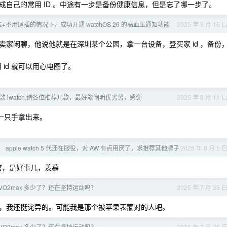
自己的常用 ID 。中途有一步是备份健康信息，但是忘了哪一步了。
+不用尾插的情况下，成功开通 watchOS 26 的高血压通知功能
2025 年 9 月 16 
家闲聊，他说他就是在深圳某个公园，拿一台设备，登买家 id ，备份
 id 就可以用心电图了。
款 iwatch,请各位推荐几款，最好能阐明优劣势，感谢
2025 年 8 月 11 
一只手拿出来。
户， apple watch 5 代还在服役，对 AW 有点用厌了，求推荐其他牌子
2025 年 8 月 5 
官，是好事儿，羡慕
VO2max 多少了？还在坚持运动吗？
2025 年 7 月 25 
，我还挺诧异的。可能我是那个被苹果表蒙对的人吧。
VO2max 多少了？还在坚持运动吗？
2025 年 7 月 25 