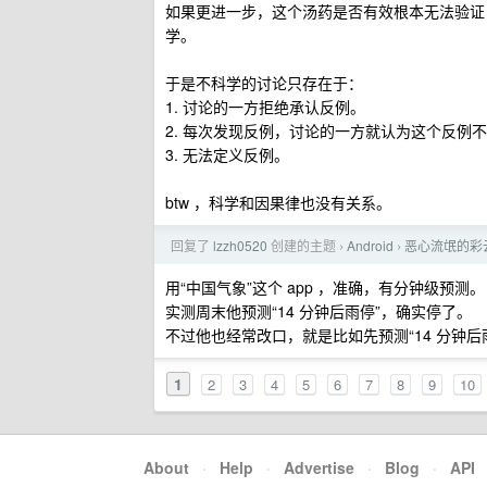
如果更进一步，这个汤药是否有效根本无法验证
学。
于是不科学的讨论只存在于：
1. 讨论的一方拒绝承认反例。
2. 每次发现反例，讨论的一方就认为这个反例
3. 无法定义反例。
btw ，科学和因果律也没有关系。
回复了
lzzh0520
创建的主题
Android
恶心流氓的彩
›
›
用“中国气象”这个 app ，准确，有分钟级预测。
实测周末他预测“14 分钟后雨停”，确实停了。
不过他也经常改口，就是比如先预测“14 分钟后雨
1
2
3
4
5
6
7
8
9
10
About
·
Help
·
Advertise
·
Blog
·
API