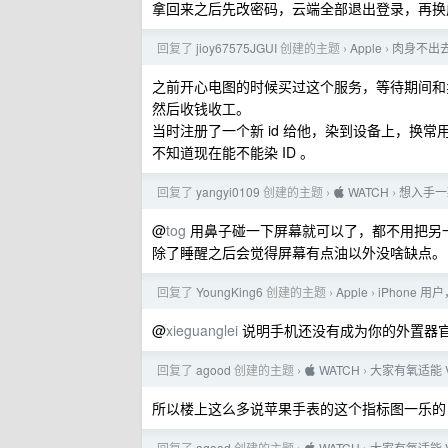
拿回来之后先改密码，云端全部退出登录，再换成
回复了
jioy67575JGUI
创建的主题
Apple
肉身不出去
›
›
之前开心电图的时候买过这个服务，等待期间和卖
然后收钱收工。
当时注册了一个新 id 给他，染到设备上，换常用
不知道现在能不能染 ID 。
回复了
yangyi0109
创建的主题
 WATCH
想入手一
›
›
@
tog
用鼻子碰一下屏幕就可以了，都不用把另
除了睡醒之后会觉得屏幕有点油以外没啥缺点。
回复了
YoungKing6
创建的主题
Apple
iPhone 用
›
›
@
xieguanglei
说明手机还没有成为你的外置器
回复了
agood
创建的主题
 WATCH
大家有氧适能 
›
›
所以楼上这么多说苹果手表的这个指标图一乐的
回复了
agood
创建的主题
 WATCH
大家有氧适能 