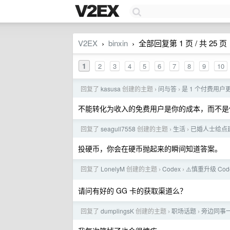
V2EX
binxin
全部回复第 1 页 / 共 25 页
›
›
1
2
3
4
5
6
7
8
9
10
回复了
kasusa
创建的主题
问与答
是 1 个付费用户
›
›
不能转化为收入的免费用户是你的成本，而不是
回复了
seagull7558
创建的主题
生活
已婚人士给点
›
›
投硬币，你会在硬币抛起来的瞬间知道答案。
回复了
LonelyM
创建的主题
Codex
⚠️慎重升级 Cod
›
›
请问有好的 GG 卡的获取渠道么？
回复了
dumplingsK
创建的主题
职场话题
旁边同事
›
›