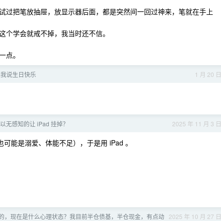
试过把笔放抽屉，放显示器后面，都是突然间一回过神来，笔就在手上
这个学会就戒不掉，我当时还不信。
一点。
跟我说生日快乐
1 月 20 
无感知的让 iPad 挂掉？
2025 年 11 月 3 
可能是溺爱、体能不足），于是用 iPad 。
的，现在是什么心理状态？我目前半仓债基，半仓现金，有点动
2025 年 10 月 27 