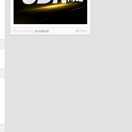
Promoted by
AxisNow
PRO
日
日
日