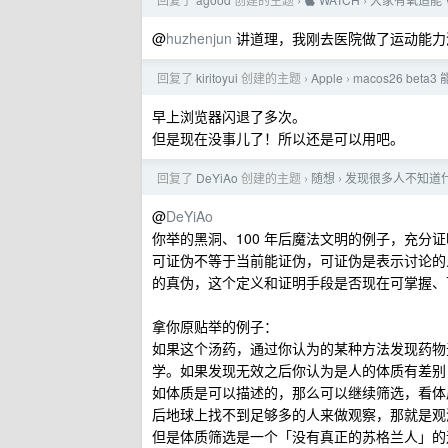
›
›
@
huzhenjun
讲道理，我刚去医院做了运动能力测试
回复了
kiritoyui
创建的主题
Apple
macos26 bet
›
›
早上浏览器闪退了多次。
但是现在没事儿了！所以还是可以用吧。
回复了
DeYiAo
创建的主题
随想
发现很多人不知道什
›
›
@
DeYiAo
你举的黑洞、100 年后魔法文明的例子，充分
可证伪不等于当前能证伪，可证伪是表示讨论的
的真伪，这个定义和证明手段是否现在可掌握、
拿你原贴举的例子：
如果这个汤药，通过你认为的某种方法发现药物
学。如果发现无效之后你认为是人的体质有差别
如体质是可以描述的，那么可以继续筛选，看体
后地球上找不到足够多的人来做观察，那就是观
但是体质筛选是一个「没有真正的苏格兰人」的