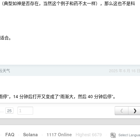
（典型如神是否存在，当然这个例子和药不太一样），那么这也不是科
不适合。
云天气
2025 年 6 月 16 
停”，14 分钟后打开又变成了“雨渐大，然后 40 分钟后停”。
...
25
❮
❯
·
FAQ
·
Solana
·
1117 Online
Highest 6679
·
Select Langua