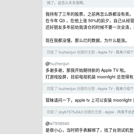
摇了。这怎么天天涨啊。
我持有了三年的股票，之前再怎么跌都没有卖。
在今年 Q3 ，在他上涨 50%的前夕，自己从
还好朋友多年前劝我清仓的时候不要一次全清，建议按
现在我都没懂，那么烂的数据，为什么能涨。
回复了
huzhenjun
创建的主题
Apple TV
我来介绍个另类
›
›
@
huzhenjun
多谢多谢，那我开始期待新的 Apple TV 啦。
打游戏投屏，目前电视机装 moonlight 总觉得
回复了
huzhenjun
创建的主题
Apple TV
我来介绍个另类
›
›
冒昧请问一下，apple tv 上可以安装 moonlight
回复了
jioy67575JGUI
创建的主题
Apple
肉身不出去
›
›
@
w7938940
是很小心，当时把手表解绑了，找了台测试机登录新