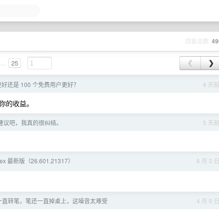
回复总数
49
...
25
❮
❯
更好还是 100 个免费用户更好？
4 天
你的收益。
建议吧，我真的很纠结。
5 天
ex 最新版（26.601.21317）
6 月 3 
一直转笔，笔还一直掉桌上，这噪音太难受
4 月 9 