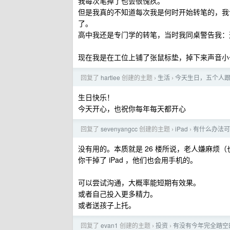
我每次笔掉了也会很愧疚。
但是我真的不知道每次我是何时开始转笔的，我
了。
高中我还是专门学的转笔，当时我同桌警告我：
现在我是在工位上铺了张鼠标垫，掉下来声音小
回复了
hartlee
创建的主题
生活
今天生日，五个人
›
›
生日快乐！
今天开心，也祝你每年每天都开心
回复了
sevenyangcc
创建的主题
iPad
有什么办法可以
›
›
没有用的。本质就是 26 楼所说，老人嫌麻烦（也
你干掉了 iPad ，他们也会用手机的。
可以尝试沟通，大概率能短期有效果。
或者自己投入更多精力。
或者送孩子上托。
回复了
evan1
创建的主题
投资
有没有今年完全踏空
›
›