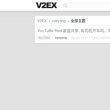
V2EX
ceeyang
全部主题
›
›
YouTuBe Red 家庭共享, 有司机开
YouTube
•
ceeyang
•
Oct 23, 2019
• Lastly replie