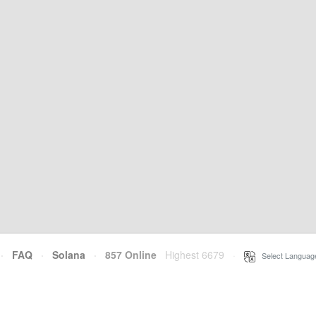
·
FAQ
·
Solana
·
857 Online
Highest 6679
·
Select Languag