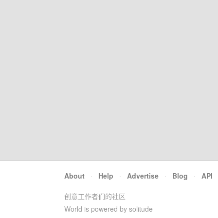
About
·
Help
·
Advertise
·
Blog
·
API
创意工作者们的社区
World is powered by solitude