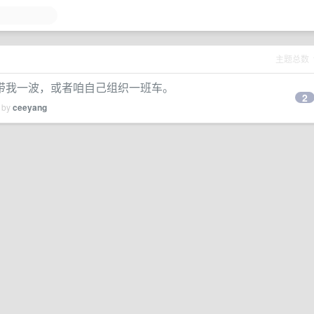
主题总数
车吗，带我一波，或者咱自己组织一班车。
2
d by
ceeyang