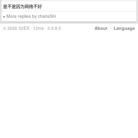
是不是因为网络不好
More replies by cha0sShi
»
© 2026 V2EX · 12ms · 3.9.8.5
About
·
Language