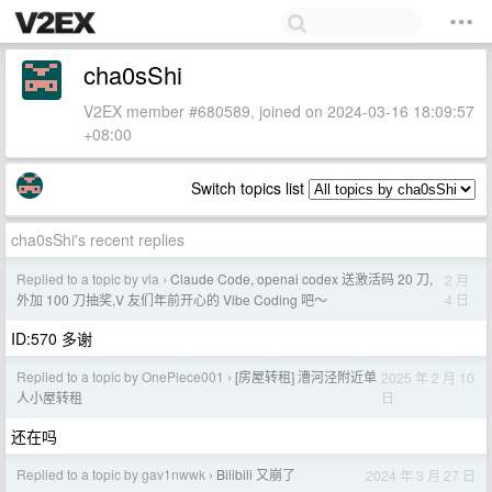
cha0sShi
V2EX member #680589, joined on 2024-03-16 18:09:57
+08:00
Switch topics list
cha0sShi's recent replies
Replied to a topic by vla
Claude Code, openai codex 送激活码 20 刀,
2 月
›
4 日
外加 100 刀抽奖,V 友们年前开心的 Vibe Coding 吧～
ID:570 多谢
Replied to a topic by OnePiece001
[房屋转租] 漕河泾附近单
2025 年 2 月 10
›
日
人小屋转租
还在吗
Replied to a topic by gav1nwwk
Bilibili 又崩了
2024 年 3 月 27 日
›