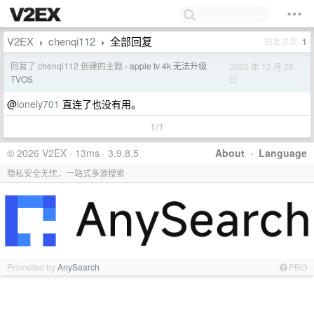
V2EX
chenqi112
全部回复
回复总数
1
›
›
回复了 chenqi112 创建的主题
apple tv 4k 无法升级
2022 年 12 月 28
›
日
TVOS
@
lonely701
直连了也没有用。
1/1
© 2026 V2EX · 13ms · 3.9.8.5
About
·
Language
隐私安全无忧，一站式多源搜索
Promoted by
AnySearch
PRO