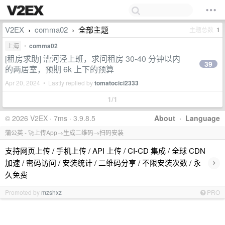
V2EX
comma02
全部主题
主题总数
1
›
›
上海
•
comma02
[租房求助] 漕河泾上班，求问租房 30-40 分钟以内
39
的两居室，预期 6k 上下的预算
Apr 20, 2024 • Lastly replied by
tomatocici2333
1/1
© 2026 V2EX · 7ms · 3.9.8.5
About
·
Language
蒲公英 - 🚀上传App→生成二维码→扫码安装
支持网页上传 / 手机上传 / API 上传 / CI-CD 集成 / 全球 CDN
›
加速 / 密码访问 / 安装统计 / 二维码分享 / 不限安装次数 / 永
久免费
Promoted by
mzshxz
PRO