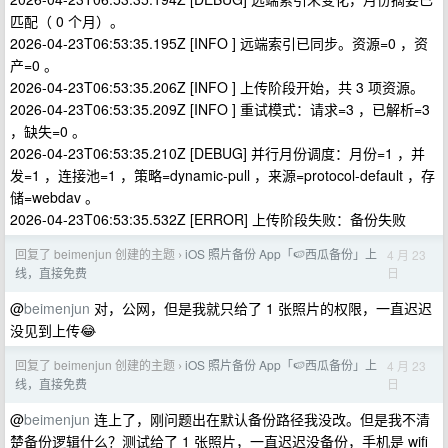
匹配（ 0 个月）。
2026-04-23T06:53:35.195Z [INFO ] 远端索引已同步。资源=0 ，资
产=0 。
2026-04-23T06:53:35.206Z [INFO ] 上传阶段开始，共 3 项资源。
2026-04-23T06:53:35.209Z [INFO ] 重试模式：请求=3 ，已解析=3
，缺失=0 。
2026-04-23T06:53:35.210Z [DEBUG] 并行月份调度：月份=1 ，并
发=1 ，连接池=1 ，策略=dynamic-pull ，来源=protocol-default ，存
储=webdav 。
2026-04-23T06:53:35.532Z [ERROR] 上传阶段失败：备份失败
回复了 beimenjun 创建的主题
iOS 照片备份 App「🍉西瓜备份」上
4 月 23
›
日
线，直接免费
@
beimenjun
对，公网，但是我就只给了 1 张照片的权限，一直迟迟
没见到上传😂
回复了 beimenjun 创建的主题
iOS 照片备份 App「🍉西瓜备份」上
4 月 23
›
日
线，直接免费
@
beimenjun
连上了，刚问题出在默认备份路径我没改。但是我不清
楚备份逻辑什么？测试给了 1 张照片，一直迟迟没备份，手机是 wifi