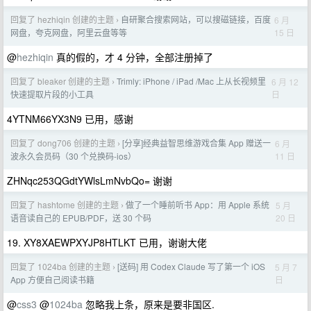
回复了 hezhiqin 创建的主题
自研聚合搜索网站，可以搜磁链接，百度
6 月
›
15 日
网盘，夸克网盘，阿里云盘等等
@
hezhiqin
真的假的，才 4 分钟，全部注册掉了
回复了 bleaker 创建的主题
Trimly: iPhone / iPad /Mac 上从长视频里
6 月 12
›
日
快速提取片段的小工具
4YTNM66YX3N9 已用，感谢
回复了 dong706 创建的主题
[分享]经典益智思维游戏合集 App 赠送一
6 月
›
11 日
波永久会员码（30 个兑换码-ios）
ZHNqc253QGdtYWlsLmNvbQo= 谢谢
回复了 hashtome 创建的主题
做了一个睡前听书 App：用 Apple 系统
5 月
›
20 日
语音读自己的 EPUB/PDF，送 30 个码
19. XY8XAEWPXYJP8HTLKT 已用，谢谢大佬
回复了 1024ba 创建的主题
[送码] 用 Codex Claude 写了第一个 iOS
5 月 7
›
日
App 方便自己阅读书籍
@
css3
@
1024ba
忽略我上条，原来是要非国区.