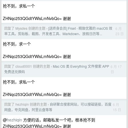
抢不到，求私一个
ZHNqc253QGdtYWlsLmNvbQo= 谢谢
回复了 Mysdes 创建的主题
[送终身会员] Frset - 精致优雅的 macOS 效
6 月
›
23 日
率工具。剪贴板、截图、开发者工具、Markdown、放假日历等...
抢不到，求一个
ZHNqc253QGdtYWlsLmNvbQo= 谢谢
回复了 cloud0001 创建的主题
Mac OS 类 Everything 文件搜索 APP
6 月 17
›
日
免费送兑换码
抢不到，求私一个
ZHNqc253QGdtYWlsLmNvbQo= 谢谢
回复了 hezhiqin 创建的主题
自研聚合搜索网站，可以搜磁链接，百度
6 月
›
15 日
网盘，夸克网盘，阿里云盘等等
@
hezhiqin
方便的话，邮箱私发一个吧，根本抢不到
ZHNqc253QGdtYWlsLmNvbQo= 谢谢