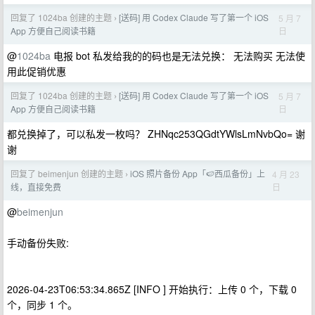
回复了 1024ba 创建的主题
[送码] 用 Codex Claude 写了第一个 iOS
5 月 7
›
日
App 方便自己阅读书籍
@
1024ba
电报 bot 私发给我的的码也是无法兑换： 无法购买 无法使
用此促销优惠
回复了 1024ba 创建的主题
[送码] 用 Codex Claude 写了第一个 iOS
5 月 7
›
日
App 方便自己阅读书籍
都兑换掉了，可以私发一枚吗？ ZHNqc253QGdtYWlsLmNvbQo= 谢
谢
回复了 beimenjun 创建的主题
iOS 照片备份 App「🍉西瓜备份」上
4 月 23
›
日
线，直接免费
@
beimenjun
手动备份失败:
2026-04-23T06:53:34.865Z [INFO ] 开始执行：上传 0 个，下载 0
个，同步 1 个。