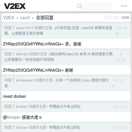
V2EX
css3
全部回复
回复总数
1009
›
›
回复了 caicai1812 创建的主题
[分享创造] 远望 - macOS 屏幕休息提
7 月 30
›
日
醒，让眼睛真正离开屏幕
ZHNqc253QGdtYWlsLmNvbQo= 求，谢谢
回复了 jefferyH 创建的主题
[抽兑换码] MacOS 本地 AI 素材搜索引擎，
7 月
›
22 日
让你像聊天一样找到图片和视频
ZHNqc253QGdtYWlsLmNvbQo= 谢谢
回复了 windowsair 创建的主题
分享一个自用的 Linux 透明代理方
7 月 21
›
日
案
need docker
回复了 timqian 创建的主题
呼噜娃大升级 [送码]
7 月 14 日
›
@
timqian
感谢大佬☺️
回复了 timqian 创建的主题
呼噜娃大升级 [送码]
7 月 13 日
›