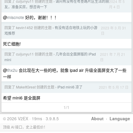
回复了 cuijunyu11 创建的主题
请问有没有在粤垦路片区生活的朋
2024 年 5
›
月 4 日
友，准备买房，想咨询一下
@
miscnote
好的，谢谢！！！
回复了 kevin1452 创建的主题
有没有适合地铁上玩的小游
2023 年 3 月 31
›
日
戏推荐
死亡细胞!
回复了 cuijunyu11 创建的主题
几年会出全面屏版的 iPad
2021 年 7 月 21
›
日
mini
@
thx2u
会比现在大一些的吧，就像 ipad air 升级全面屏变大了一些
一样
回复了 MakeItGreat 创建的主题
iPad mini6 凉了
2021 年 5 月 17 日
›
希望 mini6 是全面屏
1/1
© 2026 V2EX · 19ms · 3.9.8.5
About
·
Language
顶级 AI 接口，史上最低价！