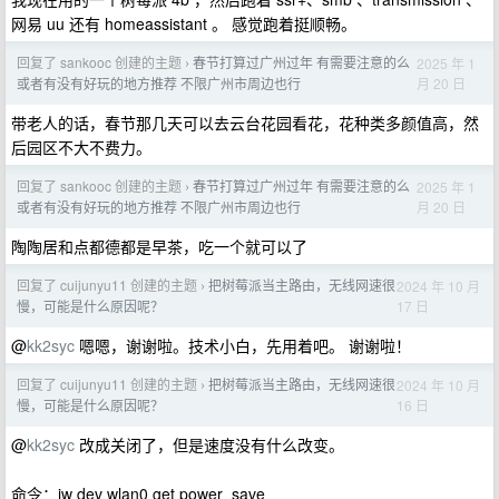
网易 uu 还有 homeassistant 。 感觉跑着挺顺畅。
回复了 sankooc 创建的主题
春节打算过广州过年 有需要注意的么
2025 年 1
›
月 20 日
或者有没有好玩的地方推荐 不限广州市周边也行
带老人的话，春节那几天可以去云台花园看花，花种类多颜值高，然
后园区不大不费力。
回复了 sankooc 创建的主题
春节打算过广州过年 有需要注意的么
2025 年 1
›
月 20 日
或者有没有好玩的地方推荐 不限广州市周边也行
陶陶居和点都德都是早茶，吃一个就可以了
回复了 cuijunyu11 创建的主题
把树莓派当主路由，无线网速很
2024 年 10 月
›
17 日
慢，可能是什么原因呢？
@
kk2syc
嗯嗯，谢谢啦。技术小白，先用着吧。 谢谢啦！
回复了 cuijunyu11 创建的主题
把树莓派当主路由，无线网速很
2024 年 10 月
›
16 日
慢，可能是什么原因呢？
@
kk2syc
改成关闭了，但是速度没有什么改变。
命令：iw dev wlan0 get power_save