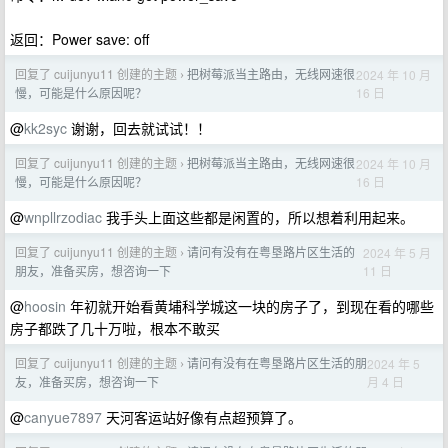
返回：Power save: off
回复了 cuijunyu11 创建的主题
把树莓派当主路由，无线网速很
2024 年 10 月
›
16 日
慢，可能是什么原因呢？
@
kk2syc
谢谢，回去就试试！！
回复了 cuijunyu11 创建的主题
把树莓派当主路由，无线网速很
2024 年 10 月
›
16 日
慢，可能是什么原因呢？
@
wnpllrzodiac
我手头上面这些都是闲置的，所以想着利用起来。
回复了 cuijunyu11 创建的主题
请问有没有在粤垦路片区生活的
2024 年 5 月
›
11 日
朋友，准备买房，想咨询一下
@
hoosin
年初就开始看黄埔科学城这一块的房子了，到现在看的哪些
房子都跌了几十万啦，根本不敢买
回复了 cuijunyu11 创建的主题
请问有没有在粤垦路片区生活的朋
2024 年 5
›
月 4 日
友，准备买房，想咨询一下
@
canyue7897
天河客运站好像有点超预算了。