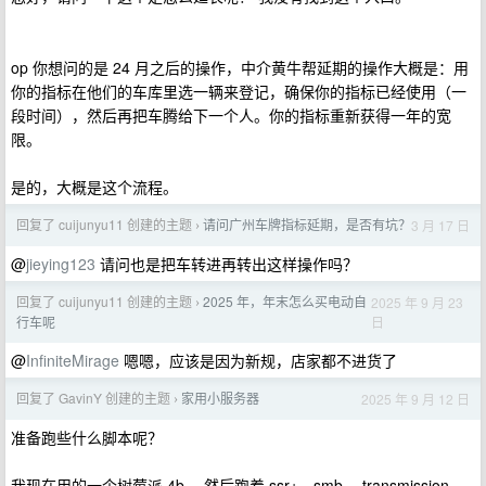
op 你想问的是 24 月之后的操作，中介黄牛帮延期的操作大概是：用
你的指标在他们的车库里选一辆来登记，确保你的指标已经使用（一
段时间），然后再把车腾给下一个人。你的指标重新获得一年的宽
限。
是的，大概是这个流程。
回复了 cuijunyu11 创建的主题
请问广州车牌指标延期，是否有坑？
3 月 17 日
›
@
jieying123
请问也是把车转进再转出这样操作吗？
回复了 cuijunyu11 创建的主题
2025 年，年末怎么买电动自
2025 年 9 月 23
›
日
行车呢
@
InfiniteMirage
嗯嗯，应该是因为新规，店家都不进货了
回复了 GavinY 创建的主题
家用小服务器
2025 年 9 月 12 日
›
准备跑些什么脚本呢？
我现在用的一个树莓派 4b ，然后跑着 ssr+、smb 、transmission 、