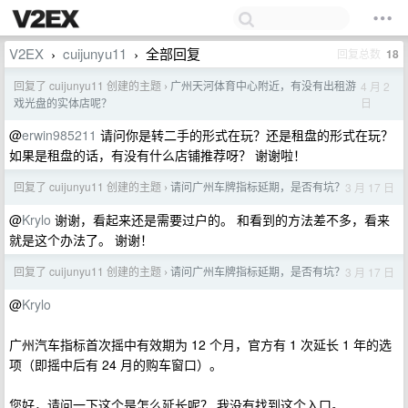
V2EX
cuijunyu11
全部回复
回复总数
18
›
›
回复了 cuijunyu11 创建的主题
广州天河体育中心附近，有没有出租游
4 月 2
›
日
戏光盘的实体店呢？
@
erwin985211
请问你是转二手的形式在玩？还是租盘的形式在玩？
如果是租盘的话，有没有什么店铺推荐呀？ 谢谢啦！
回复了 cuijunyu11 创建的主题
请问广州车牌指标延期，是否有坑？
3 月 17 日
›
@
Krylo
谢谢，看起来还是需要过户的。 和看到的方法差不多，看来
就是这个办法了。 谢谢！
回复了 cuijunyu11 创建的主题
请问广州车牌指标延期，是否有坑？
3 月 17 日
›
@
Krylo
广州汽车指标首次摇中有效期为 12 个月，官方有 1 次延长 1 年的选
项（即摇中后有 24 月的购车窗口）。
您好，请问一下这个是怎么延长呢？ 我没有找到这个入口。