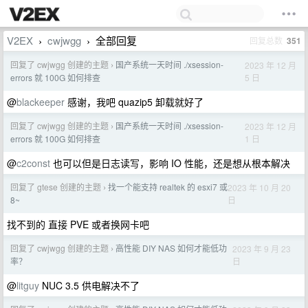
V2EX
cwjwgg
全部回复
回复总数
351
›
›
回复了 cwjwgg 创建的主题
国产系统一天时间 ./xsession-
2023 年 12 月
›
5 日
errors 就 100G 如何排查
@
blackeeper
感谢，我吧 quazip5 卸载就好了
回复了 cwjwgg 创建的主题
国产系统一天时间 ./xsession-
2023 年 12 月
›
1 日
errors 就 100G 如何排查
@
c2const
也可以但是日志读写，影响 IO 性能，还是想从根本解决
回复了 gtese 创建的主题
找一个能支持 realtek 的 esxi7 或
2023 年 10 月 20
›
日
8~
找不到的 直接 PVE 或者换网卡吧
回复了 cwjwgg 创建的主题
高性能 DIY NAS 如何才能低功
2023 年 9 月 23
›
日
率？
@
litguy
NUC 3.5 供电解决不了