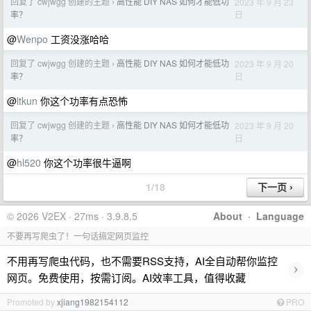
回复了 cwjwgg 创建的主题
高性能 DIY NAS 如何才能低功
2023 年 9 月 23
›
日
率？
@
Wenpo
工资没涨哈哈
回复了 cwjwgg 创建的主题
高性能 DIY NAS 如何才能低功
2023 年 9 月 20
›
日
率？
@
ltkun
你这个功率有点恐怖
回复了 cwjwgg 创建的主题
高性能 DIY NAS 如何才能低功
2023 年 9 月 20
›
日
率？
@
hl520
你这个功率很牛逼啊
1/18
© 2026 V2EX · 27ms · 3.9.8.5
About
·
Language
不要再写爬虫了！一句话搞定网页监控
不用再写爬虫代码，也不需要RSS支持，AI全自动帮你监控
›
网页。免费使用，按需订阅。AI效率工具，值得收藏
Promoted by
xjiang1982154112
PRO