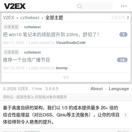
V2EX
czthebest
全部主题
主题总数
2
›
›
分享发现
•
czthebest
把 win10 笔记本的续航提升到 23hrs，舒坦了！
7
Mar 11, 2024 • Lastly replied by
VisualStudioCode
分享发现
•
czthebest
推荐一个台湾广播节目
14
Mar 16, 2019 • Lastly replied by
bestop
1/1
© 2026 V2EX · 11ms · 3.9.8.5
About
·
Language
缤纷云 - 超高性能🚀 的智能对象存储服务
基于高度自研的架构，我们以 1/3 的成本提供最多 20+ 倍的
›
综合性能增益（对比OSS、Qiniu等主流服务），让你的项目
体验得到令人艳羡的提升。
Promoted by
nicoljiang
PRO