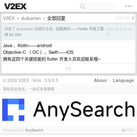
V2EX
dudushen
全部回复
回复总数
1
›
›
回复了 dudushen 创建的主题
远程岗位——Flutter 开发工程
2023 年 5 月 18
›
日
师 20-30K
Java 、Kotlin——android
Objective-C （ OC ）、Swift——iOS
拥有这四个关键技能的 flutter 开发人员欢迎联系哦~
1/1
© 2026 V2EX · 9ms · 3.9.8.5
About
·
Language
隐私安全无忧，一站式多源搜索
Promoted by
AnySearch
PRO