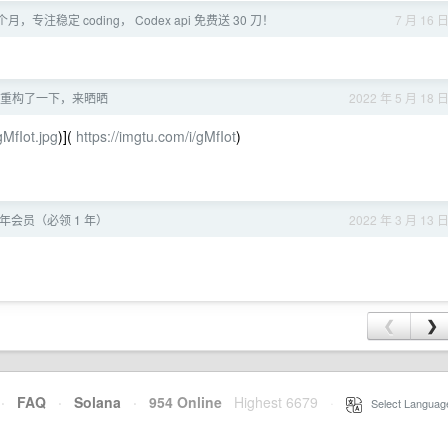
，专注稳定 coding， Codex api 免费送 30 刀！
7 月 16 
重构了一下，来晒晒
2022 年 5 月 18 
MfIot.jpg
)](
https://imgtu.com/i/gMfIot
)
 年会员（必领 1 年）
2022 年 3 月 13 
❮
❯
·
FAQ
·
Solana
·
954 Online
Highest 6679
·
Select Languag