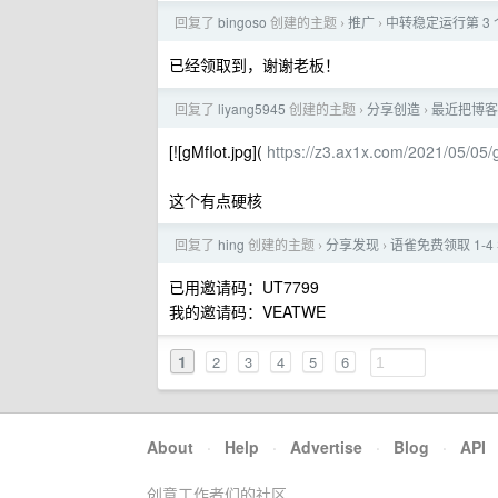
回复了
bingoso
创建的主题
推广
中转稳定运行第 3 个月
›
›
已经领取到，谢谢老板！
回复了
liyang5945
创建的主题
分享创造
最近把博客
›
›
[![gMfIot.jpg](
https://z3.ax1x.com/2021/05/05/g
这个有点硬核
回复了
hing
创建的主题
分享发现
语雀免费领取 1-4
›
›
已用邀请码：UT7799
我的邀请码：VEATWE
1
2
3
4
5
6
About
·
Help
·
Advertise
·
Blog
·
API
创意工作者们的社区