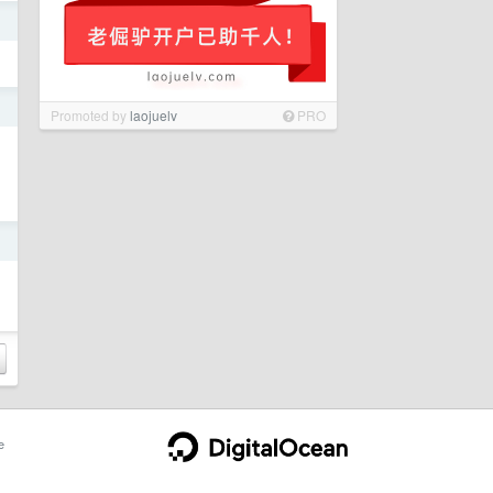
日
日
Promoted by
laojuelv
PRO
日
e