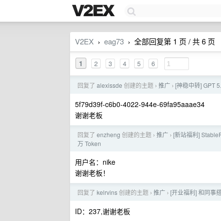
V2EX
eag73
全部回复第 1 页 / 共 6 页
›
›
1
2
3
4
5
6
回复了
alexissde
创建的主题
推广
[神稳中转] GPT 
›
›
5f79d39f-c6b0-4022-944e-69fa95aaae34
谢谢老板
回复了
enzheng
创建的主题
推广
[新站福利] Stable
›
›
万 Token
用户名：nike
谢谢老板！
回复了
kelrvins
创建的主题
推广
[开业福利] 和同事搭了
›
›
ID：237,谢谢老板