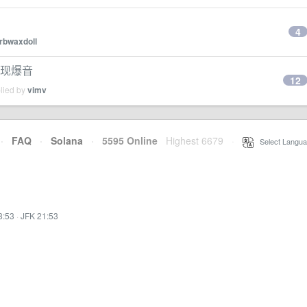
4
rbwaxdoll
时出现爆音
12
plied by
vimv
·
FAQ
·
Solana
·
5595 Online
Highest 6679
·
Select Langua
8:53
·
JFK 21:53