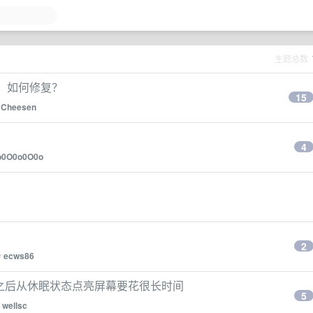
主题总数
标，如何修复？
15
y
Cheesen
4
o0O0o0O0o
2
y
ecws86
nterey 之后从休眠状态点亮屏幕要花很长时间
5
y
wellsc