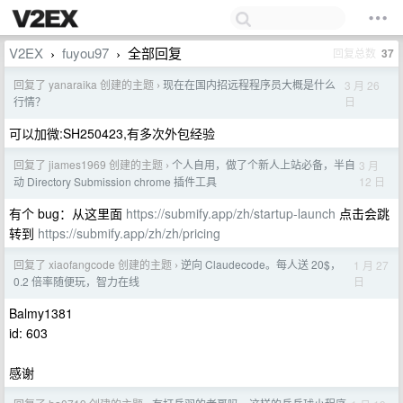
V2EX
fuyou97
全部回复
回复总数
37
›
›
回复了 yanaraika 创建的主题
现在在国内招远程程序员大概是什么
3 月 26
›
日
行情？
可以加微:SH250423,有多次外包经验
回复了 jiames1969 创建的主题
个人自用，做了个新人上站必备，半自
3 月
›
12 日
动 Directory Submission chrome 插件工具
有个 bug：从这里面
https://submify.app/zh/startup-launch
点击会跳
转到
https://submify.app/zh/zh/pricing
回复了 xiaofangcode 创建的主题
逆向 Claudecode。每人送 20$，
1 月 27
›
日
0.2 倍率随便玩，智力在线
Balmy1381
id: 603
感谢