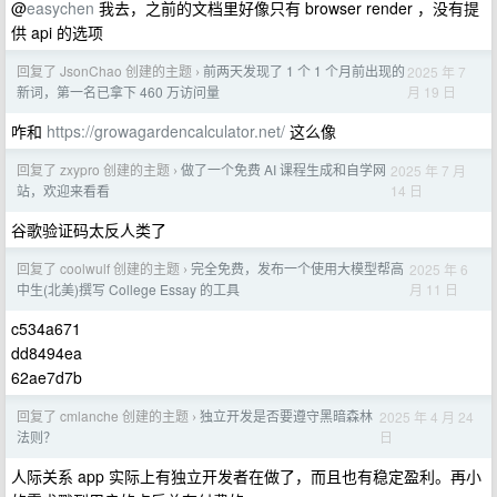
@
easychen
我去，之前的文档里好像只有 browser render ，没有提
供 api 的选项
回复了 JsonChao 创建的主题
前两天发现了 1 个 1 个月前出现的
2025 年 7
›
月 19 日
新词，第一名已拿下 460 万访问量
咋和
https://growagardencalculator.net/
这么像
回复了 zxypro 创建的主题
做了一个免费 AI 课程生成和自学网
2025 年 7 月
›
14 日
站，欢迎来看看
谷歌验证码太反人类了
回复了 coolwulf 创建的主题
完全免费，发布一个使用大模型帮高
2025 年 6
›
月 11 日
中生(北美)撰写 College Essay 的工具
c534a671
dd8494ea
62ae7d7b
回复了 cmlanche 创建的主题
独立开发是否要遵守黑暗森林
2025 年 4 月 24
›
日
法则？
人际关系 app 实际上有独立开发者在做了，而且也有稳定盈利。再小