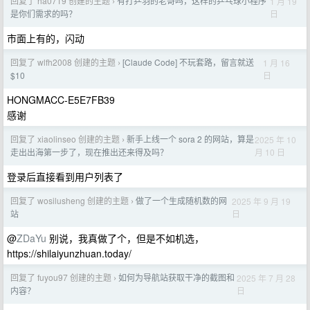
回复了 ha0719 创建的主题
有打乒羽的老哥吗，这样的乒乓球小程序
1 月 19
›
日
是你们需求的吗？
市面上有的，闪动
回复了 wlfh2008 创建的主题
[Claude Code] 不玩套路，留言就送
1 月 16
›
日
$10
HONGMACC-E5E7FB39
感谢
回复了 xiaolinseo 创建的主题
新手上线一个 sora 2 的网站，算是
2025 年 10
›
月 10 日
走出出海第一步了，现在推出还来得及吗？
登录后直接看到用户列表了
回复了 wosilusheng 创建的主题
做了一个生成随机数的网
2025 年 9 月 19
›
日
站
@
ZDaYu
别说，我真做了个，但是不如机选，
https://shilaiyunzhuan.today/
回复了 fuyou97 创建的主题
如何为导航站获取干净的截图和
2025 年 7 月 28
›
日
内容？