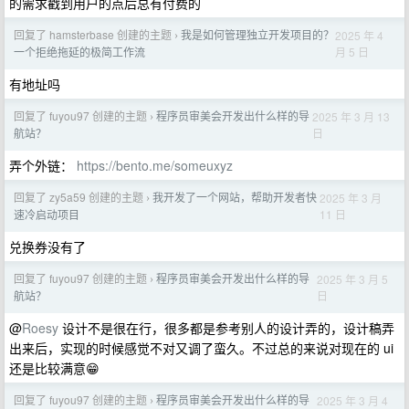
的需求戳到用户的点后总有付费的
回复了 hamsterbase 创建的主题
我是如何管理独立开发项目的？
2025 年 4
›
月 5 日
一个拒绝拖延的极简工作流
有地址吗
回复了 fuyou97 创建的主题
程序员审美会开发出什么样的导
2025 年 3 月 13
›
日
航站？
弄个外链：
https://bento.me/someuxyz
回复了 zy5a59 创建的主题
我开发了一个网站，帮助开发者快
2025 年 3 月
›
11 日
速冷启动项目
兑换券没有了
回复了 fuyou97 创建的主题
程序员审美会开发出什么样的导
2025 年 3 月 5
›
日
航站？
@
Roesy
设计不是很在行，很多都是参考别人的设计弄的，设计稿弄
出来后，实现的时候感觉不对又调了蛮久。不过总的来说对现在的 ui
还是比较满意😁
回复了 fuyou97 创建的主题
程序员审美会开发出什么样的导
2025 年 3 月 4
›