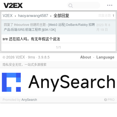
V2EX
haoyanwang4587
全部回复
回复总数
1
›
›
回复了 thbourlove 创建的主题
[Web3 远程] DeBank/Rabby 招聘
2023 年 8
›
月 19 日
产品/后端/SRE/前端工程师 [$5K-13K]
sre 还在招人吗，有无年假这个说法
1/1
© 2026 V2EX · 9ms · 3.9.8.5
About
·
Language
隐私安全无忧，一站式多源搜索
Promoted by
AnySearch
PRO