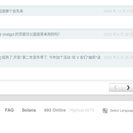
知道哪个会先来
2024 年 12 月 9 
chatgpt 的页面可以直接拿来用的吗？
2023 年 6 月 28 
枣] 成熟了,开卖! 第二年卖冬枣了, 今年加个活动: 给 V 友们*抽奖*送
2020 年 6 月 28 
❮
❯
·
FAQ
·
Solana
·
893 Online
Highest 6679
·
Select Languag