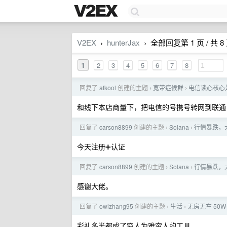
V2EX
hunterJax
全部回复第 1 页 / 共 8
›
›
1
2
3
4
5
6
7
8
回复了
afkool
创建的主题
宽带症候群
电信谈心核心
›
›
和线下本店商量下，把电信的号携号转网到联通，1
回复了
carson8899
创建的主题
Solana
行情暴跌，
›
›
今天注册➕认证
回复了
carson8899
创建的主题
Solana
行情暴跌，
›
›
感谢大佬。
回复了
owlzhang95
创建的主题
生活
无房无车 50
›
›
彩礼多半都成了穷人为难穷人的工具。