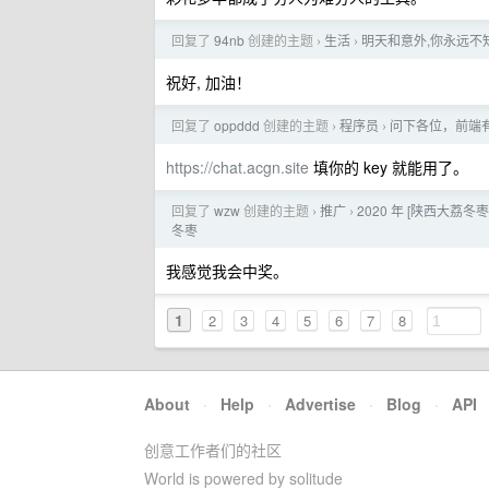
回复了
94nb
创建的主题
生活
明天和意外,你永远不
›
›
祝好, 加油！
回复了
oppddd
创建的主题
程序员
问下各位，前端有 
›
›
https://chat.acgn.site
填你的 key 就能用了。
回复了
wzw
创建的主题
推广
2020 年 [陕西大荔冬
›
›
冬枣
我感觉我会中奖。
1
2
3
4
5
6
7
8
About
·
Help
·
Advertise
·
Blog
·
API
创意工作者们的社区
World is powered by solitude