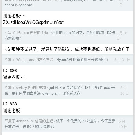
日
gpt-plus / gpt-pro
谢谢老板~~
ZXJzdHdoaWxlQGxpdmUuY29t
回复了 16cfecc 创建的主题
使用 iPhone 的同学，是如何解决门禁卡
5 月 31
›
日
方案的呢？
卡贴那种我试过了，就算贴了防磁贴，成功率也很低，所以我放弃了
回复了 WinterLord 创建的主题
HyperAPI 的新老用户来领福利了
5 月 31 日
›
ID: 686
谢谢老板~~
回复了 dwhzy 创建的主题
gpt 纯 Pro 号池低至 0.13！中转界 pdd 来
5 月
›
20 日
袭！更有阿里满血直连 token plan。评论送送送
ID: 838
谢谢老板
回复了 Johnhpure 创建的主题
做了一个免费的 AI 公益站，今天重新
5 月
›
19 日
开放注册，送 50 刀额度兑换码