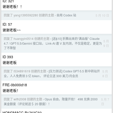
ID: 321
谢谢老板！！
回复了 yang1395592280 创建的主题
自用 Codex 站
5 月 10 日
›
ID: 57
谢谢老板~~
回复了 huangyin0514 创建的主题
[送$10] 折腾出来的“满血版” Claude
›
5 月
4.7 / GPT-5.5/Gemini 接口站， Link-AI 邀 V 友内测，不仅是稳定，更是为
9 日
了不降智
ID 393
谢谢老板
回复了 l534891619 创建的主题
[压力测试] Codex GPT-5.5 新中转站开
5 月
›
8 日
业，人人免费领 3 亿 token， 评论立送 300 美刀/月会员
FRE-0b000d18
谢谢老板！
回复了 wlfh2008 创建的主题
Opus 自由，限量开抢！ 498 兑换 2000
5 月 7
›
日
美金额度（评论就送＄ 20 额度）！
HONGMACC-B1762C32