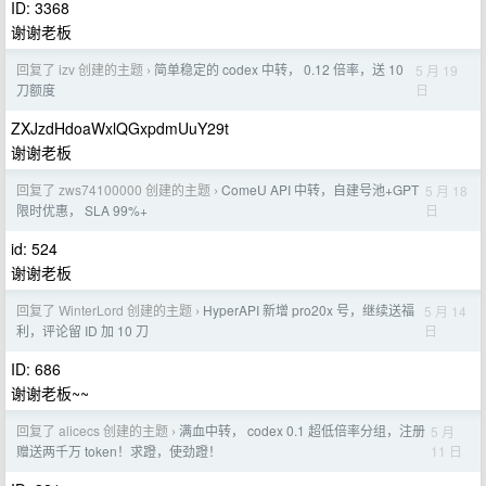
ID: 3368
谢谢老板
回复了 izv 创建的主题
简单稳定的 codex 中转， 0.12 倍率，送 10
5 月 19
›
日
刀额度
ZXJzdHdoaWxlQGxpdmUuY29t
谢谢老板
回复了 zws74100000 创建的主题
ComeU API 中转，自建号池+GPT
5 月 18
›
日
限时优惠， SLA 99%+
id: 524
谢谢老板
回复了 WinterLord 创建的主题
HyperAPI 新增 pro20x 号，继续送福
5 月 14
›
日
利，评论留 ID 加 10 刀
ID: 686
谢谢老板~~
回复了 alicecs 创建的主题
满血中转， codex 0.1 超低倍率分组，注册
5 月
›
11 日
赠送两千万 token！求蹬，使劲蹬！