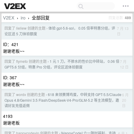
V2EX
iro
全部回复
回复总数
489
›
›
回复了 lieliew 创建的主题
体验 gpt-5.6-sol， 0.05 倍率特惠分组，评
7 月 13
›
日
论区送 5 刀体验额度
ID：421
谢谢老板~~
回复了 flymeto 创建的主题
1 元 1 刀，不掺水的性价比中转站， 0.06 倍
7 月
›
12 日
GPT5.6 分组，特惠 Pro 分组，评论区送体验额度
ID: 367
谢谢老板~~
回复了 wordx 创建的主题
618 来领赛博鸡蛋，中转支持 GPT-5.5/Claude
6 月
›
20
Opus 4.8/Gemini 3.5 Flash/DeepSeek-V4-Pro/GLM-5.2 等主流模型，邀
日
请好友充值返佣
4193
谢谢老板
回复了 happycodevip 创建的主题
[HappyCode] 六一限时福利，支持
6 月 1
›