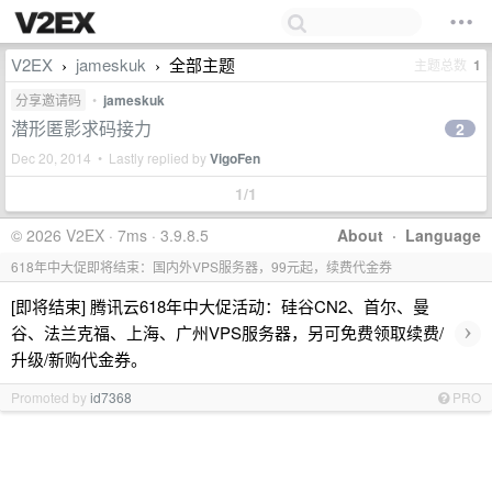
V2EX
jameskuk
全部主题
主题总数
1
›
›
分享邀请码
•
jameskuk
潜形匿影求码接力
2
Dec 20, 2014 • Lastly replied by
VigoFen
1/1
© 2026 V2EX · 7ms · 3.9.8.5
About
·
Language
618年中大促即将结束：国内外VPS服务器，99元起，续费代金券
[即将结束] 腾讯云618年中大促活动：硅谷CN2、首尔、曼
›
谷、法兰克福、上海、广州VPS服务器，另可免费领取续费/
升级/新购代金券。
Promoted by
id7368
PRO