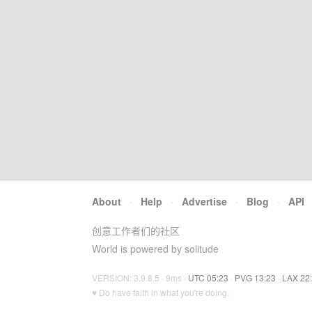
About
·
Help
·
Advertise
·
Blog
·
API
创意工作者们的社区
World is powered by solitude
VERSION: 3.9.8.5 · 9ms ·
UTC 05:23
·
PVG 13:23
·
LAX 22
♥ Do have faith in what you're doing.