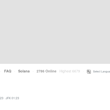
·
FAQ
·
Solana
·
2786 Online
Highest 6679
·
Select Langua
:23
·
JFK 01:23