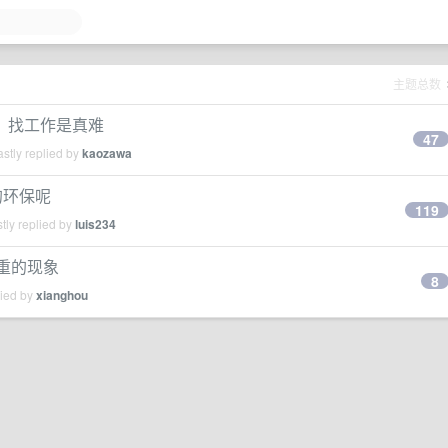
主题总数
，找工作是真难
47
stly replied by
kaozawa
的环保呢
119
tly replied by
luis234
严重的现象
8
lied by
xianghou