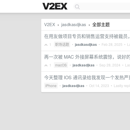
V2EX
jasdkasdjkas
全部主题
›
›
在用友做项目专员和销售运营支持被裁员
1
职场话题
•
jasdkasdjkas
•
Feb 28, 2025
• La
再一次被 MAC 外接屏幕系统震惊，说好
1
macOS
•
jasdkasdjkas
•
Sep 28, 2024
• Las
今天整理 IOS 通讯录给我发现一个发热
iPhone
•
jasdkasdjkas
•
Oct 14, 2023
• Lastly rep