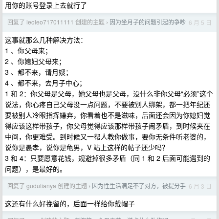
用你的账号登录上去就行了
回复了 leoleo717011111 创建的主题
因为坐月子的问题引起的争吵
6 月 5 日
›
这事就那么几种解决方法：
1 、你父母来；
2 、你媳妇父母来；
3 、都不来，请月嫂；
4 、都不来，去月子中心；
1 和 2：你父母是父母，她父母也是父母，没什么非你父母“必须”这个
说法，你心疼自己父母没一点问题，不要被别人绑架，都一把年纪还
要被别人冷眼指挥嫌弃，你看着也不是滋味，后面还会因为你媳妇觉
得应该这样带孩子，你父母觉得应该那样带孩子闹矛盾，到时候夹在
中间，你更难受。到时候又一帮人教你做事，要你无条件听老婆的，
说你是愚孝，说你是龟男，V 站上这样的帖子还少吗？
3 和 4：只要愿意花钱，规避掉很多矛盾（同 1 和 2 后面可能遇到的
问题），是最好的。
回复了 gudutianya 创建的主题
因为性生活满足不了对方，被提分手
6 月 3 日
›
这还有什么好挽留的，后面一样给你戴帽子