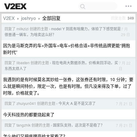
V2EX
joshryo
全部回复
回复总数
349
›
›
回复了 milkzizi 创建的主题
model Y 到底有啥魔力，体验了下感觉就是
7 月
›
29 日
很普通一辆车，为啥卖这么好？
因为是马斯克弄的车+外国车+电车+价格合适+非传统品牌更能“拥抱
新时代”
回复了 libasten 创建的主题
现在电商大数据杀熟，价格来回浮动，买
7 月 22
›
日
东西太烦人了
我遇到的是有时候莫名其妙给一张券，这张券还有时限，10 分钟；要
么就是瞬间特价，限定一次，也是有时限。但凡没来得及下单，过了
时限，价格就变了。
回复了 zhuiyun041 创建的主题
今天大 A 是不是又凉了
7 月 21 日
›
今天科技热的都要烧起来了
回复了 tangzhik 创建的主题
国家队支持，这次是不是稳了？
7 月 21 日
›
怎么他们又把底牌亮给大家看了？