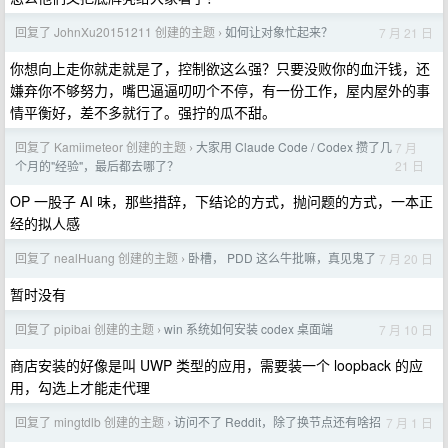
回复了 JohnXu20151211 创建的主题
如何让对象忙起来？
7 月 21 日
›
你想向上走你就走就是了，控制欲这么强？只要没败你的血汗钱，还
嫌弃你不够努力，嘴巴逼逼叨叨个不停，有一份工作，屋内屋外的事
情平衡好，差不多就行了。强拧的瓜不甜。
回复了 Kamiimeteor 创建的主题
大家用 Claude Code / Codex 攒了几
7 月
›
21 日
个月的"经验"，最后都去哪了？
OP 一股子 AI 味，那些措辞，下结论的方式，抛问题的方式，一本正
经的拟人感
回复了 nealHuang 创建的主题
卧槽， PDD 这么牛批嘛，真见鬼了
7 月 20 日
›
暂时没有
回复了 pipibai 创建的主题
win 系统如何安装 codex 桌面端
7 月 10 日
›
商店安装的好像是叫 UWP 类型的应用，需要装一个 loopback 的应
用，勾选上才能走代理
回复了 mingtdlb 创建的主题
访问不了 Reddit，除了换节点还有啥招
7 月 1 日
›