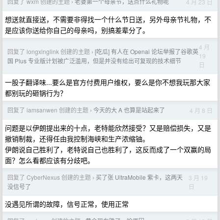
回复了 wxm 创建的主题
老婆第一个母亲节，送点什么礼物呢
4 月 23 日
›
想送就直接送，不需要非得找一个什么节日送，另外母亲节礼物，不
是应该你送给你自己的母亲吗，别搞差辈分了。
4 月
回复了 longxinglink 创建的主题
[吃瓜] 有人在 Openai 论坛举报了谷歌英
›
19
国 Plus 专业版计划被广泛滥用，但是并没有给出可复现的技术细节
日
一股子翻译味...要么是官方付费用户维权，要么是你不想我玩那大家
都别玩的砸锅行为？
回复了 iamsanwen 创建的主题
今天的大 A 也算是站起来了
4 月 8 日
›
问题是以伊朗提出来的十点，老特能欣然接受？又是赔偿损失，又是
撤销制裁，还得任由我控制海峡和生产浓缩铀。
伊朗说自己胜利了，老特说自己也胜利了，这反而成了一个双赢的局
面？怎么看都应该有分歧吧。
回复了 CyberNexus 创建的主题
买了张 UltraMobile 紫卡，这两天
3 月 19
›
日
没信号了
没遇见所谓的故障，信号正常，使用正常