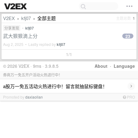
V2EX
kfj07
全部主题
主题总数
1
›
›
分享发现
•
kfj07
武大狠狠滴上分
23
Aug 2, 2025 • Lastly replied by
kfj07
1/1
© 2026 V2EX · 9ms · 3.9.8.5
About
·
Language
券商万一免五开户活动火热进行中！
›
a股万一免五活动火热进行中！留言就抽鼠标键盘！
Promoted by
daxiaolian
PRO