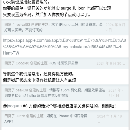
小火箭也是用配置管理的。
你要的简单一键开关的功能其实 surge 和 loon 也都可以实现
只要设置为全局，然后加入你要的节点就可以了。
回复了 revival83 创建的主题
求个 iPhone 上好用的计算器，最
2024 年 9 月
›
9 日
好可以买断，不要订阅的
https://apps.apple.com/us/app/%E6%88%91%E7%9A%84%E8%A8
%88%E7%AE%97%E5%99%A8-my-calculator/id593445485?l=zh-
Hant-TW
回复了 Google0 创建的主题
iOS 地图锁屏显示
2024 年 6 月 30 日
›
导航这个我倒是常用，还觉得挺方便的。
倒是锁屏状态来电没有挂机键让人有点烦
回复了 peakCa 创建的主题
请推荐 15pm 钢化膜，期望效果能达
2024 年 4
›
月 4 日
到或者接近 s24 ultra 屏幕那样抗反射效果
@
joequan
#6 方便的话求个链接或者店家关键词啥的，谢谢啦！
回复了 Junzh 创建的主题
如何在 iPhone 中彻底隐藏
2024 年 1 月 18
›
日
APP？