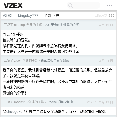
V2EX
kingsley777
全部回复
回复总数
330
›
›
回复了 nothingt 创建的主题
人在无奈的时候真的会笑
4 月 19 日
›
同意 19 楼的。
该发脾气的要发。
憋着就是在内耗，但发脾气不意味着要伤害谁。
主要是让这些在乎你和你在乎的人意识到些什么
回复了 zisen 创建的主题
第三次相亲复盘记录
3 月 24 日
›
看了你的复盘，我想到曾经我也想复盘一段短暂的关系。但最后放弃
了，我发觉越复盘越累。
一段健康的感情不应该是这样的，另外从成本的角度讲，这样不如广
撒网来的精益。
感谢你的分享！
回复了 roach116 创建的主题
iPhone 通讯录问题
2025 年 2 月 19 日
›
@
chuugoku
#3 原生是没有这个功能的，除非手动添加对应昵称