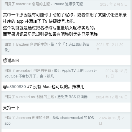
回复了 roach116 创建的主题
iPhone 通讯录问题
2025 年 2 月 5 日
›
其中一个原因是有可能你手动加了昵称，或者你用了某些优化通讯录
排序的 app 并添加了 T9 快捷拨号功能。
这个功能就是通过把名称缩写批量填入昵称实现的。
而苹果通讯录显示规则是如果有昵称则优先显示昵称
回复了 lvwzhen 创建的主题
做了个「💊进口原研药目
2024 年 12 月 20
›
日
录」
感谢🙏🏻
回复了 evonotevil 创建的主题
最近 AppleTV 上的 Loon 开
2024 年 12 月
›
18 日
Youtube 不会秒开了，会卡顿几
@
a8500830
#7 没有 Mac 也可以的。照样用
回复了 summerLast 创建的主题
送免费 RSS 阅读器
2024 年 12 月 16 日
›
支持一下
回复了 Joomaen 创建的主题
类似 shadowrocket 的 iOS
2024 年 12 月 2
›
日
app