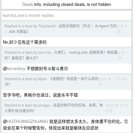
Deals
info, including closed deals, is not hidden
ksmiloLove's recent replies
Replied to a topic by TobyQuest
远程全栈职位（外企｜ AI Agent 方向
3 月 9
›
日
｜ 40K 月薪起）
Nx,好少见有这个需求的
Replied to a topic by lynn1su
大佬们， coding plan 选哪家强？体验最
3 月 1
›
日
好？最稳定？最大方？
@
terranboy
不想跟封号斗智斗勇😔
Replied to a topic by Myst
《道德经》到底是一本什么样的
2025 年 11 月 20
›
日
书？
哲学书吧，黑格尔也读过，说是水平不错
Replied to a topic by yungyu
总是控制不住的反刍、自责。有
2025 年 10 月
›
8 日
人帮忙给点建议吗？
@
HUZHUANGZHUANG
就是这样想太多太久，身体遭不住的化，它
就会在某个时候警告你，体现出来就是躯体反应症状