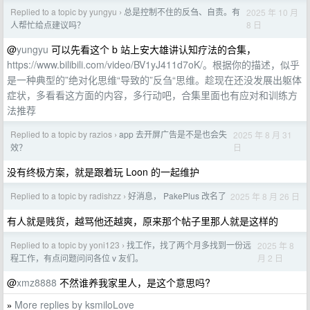
Replied to a topic by yungyu
总是控制不住的反刍、自责。有
2025 年 10 月
›
8 日
人帮忙给点建议吗？
@
yungyu
可以先看这个 b 站上安大雄讲认知疗法的合集，
https://www.bilibili.com/video/BV1yJ411d7oK/。根据你的描述，似乎
是一种典型的”绝对化思维“导致的”反刍“思维。趁现在还没发展出躯体
症状，多看看这方面的内容，多行动吧，合集里面也有应对和训练方
法推荐
Replied to a topic by razios
app 去开屏广告是不是也会失
2025 年 8 月 31
›
日
效？
没有终极方案，就是跟着玩 Loon 的一起维护
Replied to a topic by radishzz
好消息， PakePlus 改名了
2025 年 8 月 26 日
›
有人就是贱货，越骂他还越爽，原来那个帖子里那人就是这样的
Replied to a topic by yoni123
找工作，找了两个月多找到一份远
2025 年 8
›
月 2 日
程工作，有点问题问问各位 v 友们。
@
xmz8888
不然谁养我家里人，是这个意思吗?
More replies by ksmiloLove
»