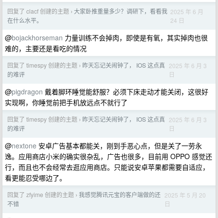
回复了 clacf 创建的主题
大家卧推重量多少？调研下，看看我
2025 年 6 月
›
24 日
在什么水平。
@
bojackhorseman
力量训练不会掉肉，即使是有氧，其实掉肉也很
难的，主要还是看吃的情况
回复了 timespy 创建的主题
昨天忘记关闹钟了， IOS 这点真
2025 年 6 月 3
›
日
的难评
@
pigdragon
戴着脚环睡觉能舒服？必须下床走动才能关闭，这很好
实现啊，你睡觉前把手机放远点不就行了
回复了 timespy 创建的主题
昨天忘记关闹钟了， IOS 这点真
2025 年 6 月 3
›
日
的难评
@
nextone
安卓广告基本都能关，刚到手恶心点，但是关了一劳永
逸。应用商店小米的确实很杂乱，广告也很多，目前用 OPPO 感觉还
行，而且也不会经常去逛应用商店。只能说安卓苹果都需要自适应，
看更能忍受哪边了。
回复了 zfyime 创建的主题
我感觉腾讯元宝的客户端做的还
2025 年 5 月 20
›
日
不错