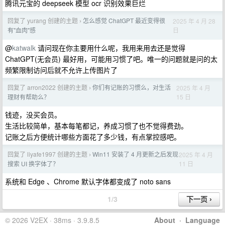
腾讯元宝的 deepseek 模型 ocr 识别效果巨烂
回复了 yurang 创建的主题
怎么感觉 ChatGPT 最近变得很
2025 年 4 月 28
›
日
有"血肉"感
@
katwalk
请问现在你主要用什么呢，我用来用去还是觉得
ChatGPT(无会员) 最好用，可能用习惯了吧。唯一的问题就是问的太
频繁限制访问后就不允许上传图片了
回复了 arron2022 创建的主题
你们有记账的习惯么，对生活
2025 年 4 月
›
15 日
理财有帮助么？
钱迹，没买会员。
生活比较简单，基本每笔都记，养成习惯了也不觉得费劲。
记账之后方便统计哪些方面花了多少钱，有点掌控感吧。
回复了 liyafe1997 创建的主题
Win11 安装了 4 月更新之后发现
2025 年 4 月
›
11 日
搜索 UI 换字体了？
系统和 Edge 、Chrome 默认字体都变成了 noto sans
1/3
© 2026 V2EX · 38ms · 3.9.8.5
About
·
Language