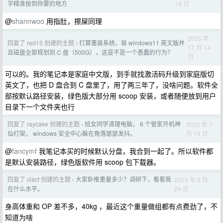
16 日
字精准按到你要的地方
@
shannwoo
用指肚，擦屎同理
2025 年
回复了 red13 创建的主题
打算重装系统，装 windows11 英文版并
›
11 月 14
且磁盘全部规划到 C 盘（500G），这是不是一个愚蠢的行为？
日
可以的。我的笔记本是家庭中文版，到手就找激活码升级到家庭版切
英文了，也把 D 盘合到 C 盘里了，用了两三年了，没啥问题。软件全
部按默认路径安装，绿色版大部分用 scoop 安装，或者随便放到用户
目录下一个文件夹也行
回复了 raycake 创建的主题
给女同学清理电脑， 6 个管家开机神
2025 年 7
›
月 14 日
仙打架， windows 安全中心躲在角落瑟瑟发抖。
@
fancymf
我笔记本买的时候默认分盘，我合到一起了。所以软件都
是默认安装路径，绿色版软件用 scoop 包下载器。
回复了 clacf 创建的主题
大家卧推重量多少？调研下，看看我
2025 年 6 月
›
24 日
在什么水平。
身高体重和 OP 差不多，40kg ，最近这个重量做组都有点费劲了，不
知道为啥