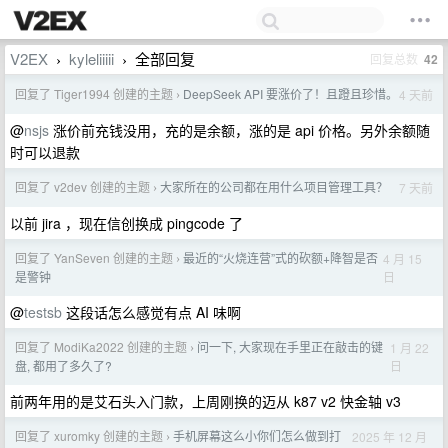
V2EX
kyleliiiii
全部回复
回复总数
42
›
›
回复了 Tiger1994 创建的主题
DeepSeek API 要涨价了！且蹬且珍惜。
4 天前
›
@
nsjs
涨价前充钱没用，充的是余额，涨的是 api 价格。另外余额随
时可以退款
回复了 v2dev 创建的主题
大家所在的公司都在用什么项目管理工具？
7 天前
›
以前 jira ，现在信创换成 pingcode 了
回复了 YanSeven 创建的主题
最近的“火烧连营”式的砍额+降智是否
4 月 15
›
日
是警钟
@
testsb
这段话怎么感觉有点 AI 味啊
回复了 ModiKa2022 创建的主题
问一下, 大家现在手里正在敲击的键
1 月 22
›
日
盘, 都用了多久了?
前两年用的是艾石头入门款，上周刚换的迈从 k87 v2 快金轴 v3
回复了 xuromky 创建的主题
手机屏幕这么小你们怎么做到打
2025 年 12 月
›