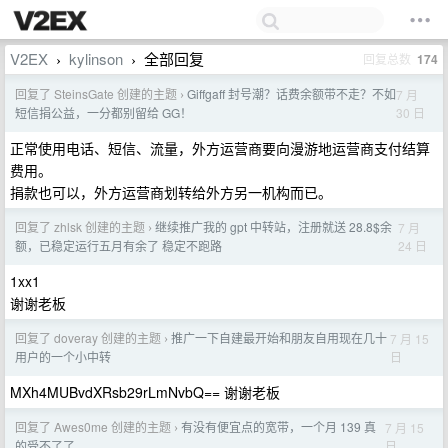
V2EX
kylinson
全部回复
回复总数
174
›
›
回复了 SteinsGate 创建的主题
Giffgaff 封号潮？话费余额带不走？不如
7 月
›
30 日
短信捐公益，一分都别留给 GG！
正常使用电话、短信、流量，外方运营商要向漫游地运营商支付结算
费用。
捐款也可以，外方运营商划转给外方另一机构而已。
回复了 zhlsk 创建的主题
继续推广我的 gpt 中转站，注册就送 28.8$余
7 月
›
24 日
额，已稳定运行五月有余了 稳定不跑路
1xx1
谢谢老板
回复了 doveray 创建的主题
推广一下自建最开始和朋友自用现在几十
7 月 15
›
日
用户的一个小中转
MXh4MUBvdXRsb29rLmNvbQ== 谢谢老板
回复了 Awes0me 创建的主题
有没有便宜点的宽带，一个月 139 真
7 月 15
›
日
的受不了了