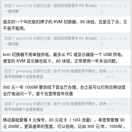
回复了 ddv12138 创建的主题
如何实现家里中 PC 和 MAC
2023 年 10 月 30
›
日
一键切换
我买的一个叫优联的牌子的 KVM 切换器，55 块钱，丑是丑了点，又
不是不能用。
回复了 ddv12138 创建的主题
如何实现家里中 PC 和 MAC
2023 年 10 月 30
›
日
一键切换
kvm 切换器不用单独供电，最多从 PC 或显示器接一个 USB 供电。
便宜的 KVM 显示器也就 5 、60 块钱，正常使用一年多没问题。
回复了 gniviliving 创建的主题
由于 0755 联通宽带不降价，咨询
2023 年 8 月
›
24 日
携号转网哪个运营商便宜
300 元一年 1000M 要到线下营业厅办理，办之前可以打附近移动营
业厅电话问一下，是千兆宽带首年优惠
回复了 gniviliving 创建的主题
由于 0755 联通宽带不降价，咨询
2023 年 8 月
›
23 日
携号转网哪个运营商便宜
移动基础套餐 8 元保号，20 元花卡（ 10G 流量），单宽带套餐 30
元 200M 。更高速率的宽度，可以协商，比如 300 元/年，1000M 。