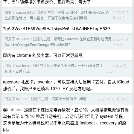
了，当时随便搜的闲鱼定价，现在看来，亏大了
回复了 carson8899 创建的主题
空投 sol 的手已经打麻😂v2ex 的
2025 年 7
›
月 29 日
空投正在路上，可以留言，开通了就会给兄弟们继续！
7gAr3WvzSTE39Vqe8fHJTsiqwPv6LkDkAdNFP1apR53G
回复了 villivateur 创建的主题
如何让 Chrome 在检查更新时也使用
2025 年 4
›
月 8 日
SwitchyOmega/ZeroOmega 的代理配置？
国内有 chrome 的服务器，可以正常更新啊。
回复了 easterfan 创建的主题
钱💰花不出去，一杯奶茶🧋求土
2025 年 4 月
›
3 日
耳其区支付方式
appstore 礼品卡，oyunfor ，可以支持大陆信用卡支付。自从 iCloud
涨价后，我账户里还躺着 1070TRY 没地方用呢。
回复了 kylinson 创建的主题
请教小米解锁 BL 问题
2024 年 10 月 20 日
›
@
uuhhme
是能在不连接充电器情况下启动的，大概是按电源键有振
动有显示 5 到 10 秒后自动关机，启动应该已经到了 system 阶段，
这也是我为什么特意说可以不用充电器进 fastboot 、recovery 的原
因。