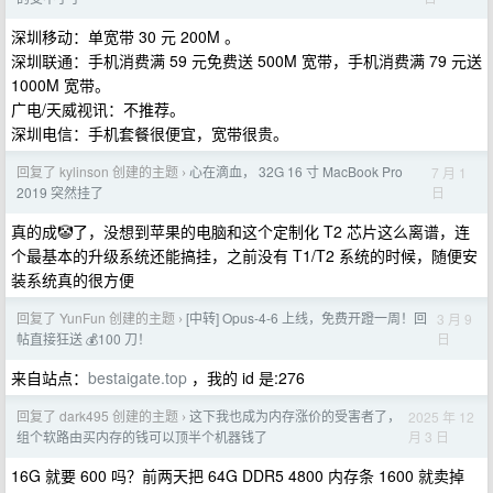
深圳移动：单宽带 30 元 200M 。
深圳联通：手机消费满 59 元免费送 500M 宽带，手机消费满 79 元送
1000M 宽带。
广电/天威视讯：不推荐。
深圳电信：手机套餐很便宜，宽带很贵。
回复了 kylinson 创建的主题
心在滴血， 32G 16 寸 MacBook Pro
7 月 1
›
日
2019 突然挂了
真的成🤡了，没想到苹果的电脑和这个定制化 T2 芯片这么离谱，连
个最基本的升级系统还能搞挂，之前没有 T1/T2 系统的时候，随便安
装系统真的很方便
回复了 YunFun 创建的主题
[中转] Opus-4-6 上线，免费开蹬一周！回
3 月 9
›
日
帖直接狂送 💰100 刀！
来自站点：
bestaigate.top
，我的 id 是:276
回复了 dark495 创建的主题
这下我也成为内存涨价的受害者了，
2025 年 12
›
月 3 日
组个软路由买内存的钱可以顶半个机器钱了
16G 就要 600 吗？前两天把 64G DDR5 4800 内存条 1600 就卖掉