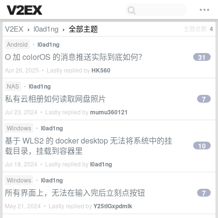
V2EX
l0ad1ng
全部主题
主题总数
4
›
›
Android
•
l0ad1ng
O 加 colorOS 的消息推送实际到底如何？
31
Apr 26, 2025 • Lastly replied by
HK560
NAS
•
l0ad1ng
私有云相册如何读取网盘照片
7
Jul 23, 2024 • Lastly replied by
mumu360121
Windows
•
l0ad1ng
基于 WLS2 的 docker desktop 无法将系统中的挂
10
载目录，挂载到容器里
Jul 18, 2024 • Lastly replied by
l0ad1ng
Windows
•
l0ad1ng
所有界面上，无法在输入完后立刻点按钮
7
May 21, 2024 • Lastly replied by
Y25tIGxpdmlk