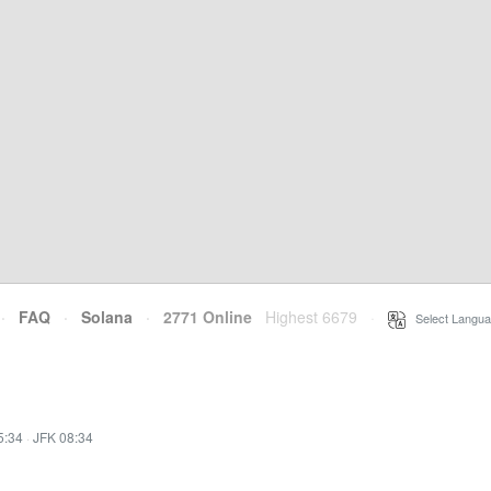
·
FAQ
·
Solana
·
2771 Online
Highest 6679
·
Select Langua
5:34
·
JFK 08:34