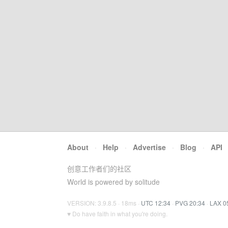
About
·
Help
·
Advertise
·
Blog
·
API
创意工作者们的社区
World is powered by solitude
VERSION: 3.9.8.5 · 18ms ·
UTC 12:34
·
PVG 20:34
·
LAX 0
♥ Do have faith in what you're doing.