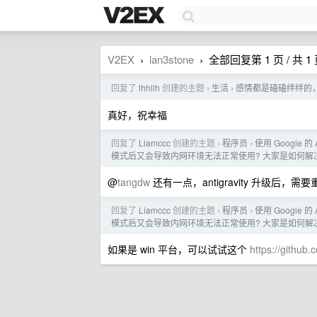
V2EX
lan3stone
全部回复第 1 页 / 共 1
›
›
回复了
lhhllh
创建的主题
生活
感情都是磕磕绊绊的
›
›
真好，祝幸福
回复了
Liamccc
创建的主题
程序员
使用 Google 
›
›
模式后又会导致内网环境无法正常使用? 大家是如何解
@
tangdw
还有一点，antigravity 升级后，需
回复了
Liamccc
创建的主题
程序员
使用 Google 
›
›
模式后又会导致内网环境无法正常使用? 大家是如何解
如果是 win 平台，可以试试这个
https://github.