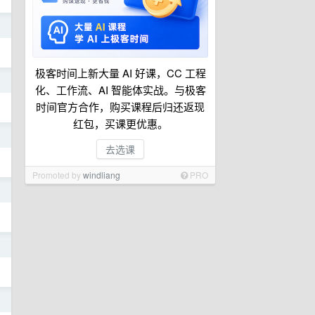
日
极客时间上新大量 AI 好课，CC 工程
日
化、工作流、AI 智能体实战。与极客
时间官方合作，购买课程后归还返现
红包，买课更优惠。
日
去选课
Promoted by
windliang
PRO
日
日
日