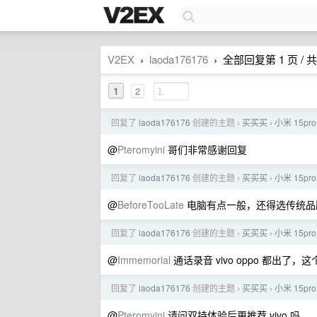
V2EX
laoda176176
全部回复第 1 页 / 共
›
›
1
2
回复了
laoda176176
创建的主题
买买买
小米 15pr
›
›
@
Pteromyini
哥们非常感谢回复
回复了
laoda176176
创建的主题
买买买
小米 15pr
›
›
@
BeforeTooLate
电脑有点一般，还得选传统品
回复了
laoda176176
创建的主题
买买买
小米 15pr
›
›
@
Immemorial
通话录音 vivo oppo 都出了
回复了
laoda176176
创建的主题
买买买
小米 15pr
›
›
@
Pteromyini
请问双持体验后更推荐 vivo 吗