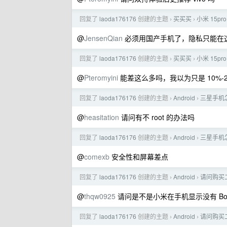
回复了
laoda176176
创建的主题
买买买
小米 15pr
›
›
@
JensenQian
必须用国产手机了，隐私只能在
回复了
laoda176176
创建的主题
买买买
小米 15pr
›
›
@
Pteromyini
能差这么多吗，我以为只是 10%-
回复了
laoda176176
创建的主题
Android
三星手机
›
›
@
heasitation
请问有不 root 的办法吗
回复了
laoda176176
创建的主题
Android
三星手机
›
›
@
comexb
安全性和屏幕差点
回复了
laoda176176
创建的主题
Android
请问购买
›
›
@
thqw0925
请问是不是小米在手机显示没有 Boo
回复了
laoda176176
创建的主题
Android
请问购买
›
›