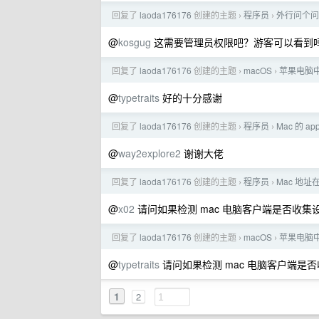
回复了
laoda176176
创建的主题
程序员
外行问个问
›
›
@
kosgug
这需要管理员权限吧？游客可以看到
回复了
laoda176176
创建的主题
macOS
苹果电脑
›
›
@
typetraits
好的十分感谢
回复了
laoda176176
创建的主题
程序员
Mac 的 
›
›
@
way2explore2
谢谢大佬
回复了
laoda176176
创建的主题
程序员
Mac 地
›
›
@
x02
请问如果检测 mac 电脑客户端是否收
回复了
laoda176176
创建的主题
macOS
苹果电脑
›
›
@
typetraits
请问如果检测 mac 电脑客户端
1
2