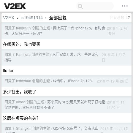
V2EX
ls19491314
全部回复
回复总数
17
›
›
回复了 feng0259 创建的主题
网上买了一台 iphone7p，有时会
2019 年 2 月
›
15 日
卡，大家分析一下原因？
在哪买的，我也要买
回复了 Kamitora 创建的主题
入门安卓开发，求一些建议和
2019 年 1 月 7
›
日
指导
flutter
回复了 teddybun 创建的主题
纠结中， iPhone 7p 128
2018 年 12 月 26 日
›
多少钱出，我收了
回复了 oyosc 创建的主题
苏宁买的 xr 没用几天就出现了打电话
2018 年 11
›
月 20 日
突然挂断，然后再打就打不通了
这跟在哪买的有关？
回复了 Shangxin 创建的主题
QQ 空间又串号了，负责人出
2018 年 11 月 17
›