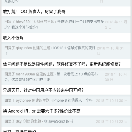
日
来挨打～
敢打鹅厂 QQ 负责人，厉害了我哥
回复了 hhvv23911k 创建的主题
各位猿,你们一个月的支出有多
2018 年 11 月
›
2 日
少？我这个算节俭么?
收入不低啊
回复了 qiuyun8m 创建的主题
iOS12.1 信号好像真的变好
2018 年 10 月 31
›
日
了
信号问题不是说是硬件问题，软件修复不了吗，更新系统能修复？
回复了 msn1983aa 创建的主题
第一次看晚上 10 点的发布
2018 年 10 月
›
30 日
会，这次是针对中国用户了吧
异想天开，针对中国用户不应该来中国开吗？
回复了 pythonee 创建的主题
iPhone 8 还值得入一个吗
2018 年 10 月 30 日
›
换 Android 吧，xr 需要六千多?性价比不高
回复了 dkyi 创建的主题
收 JavaScript 的书
2018 年 10 月 22 日
›
学习，直接买新的