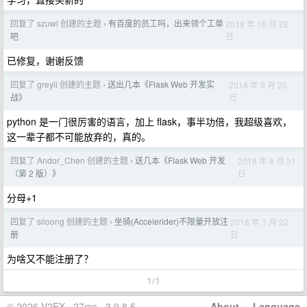
回复了 szuwl 创建的主题
有百度的员工吗，出来领个工单
2018 年 10 月 22
›
日
吧
已修复，谢谢反馈
回复了 greyli 创建的主题
送出几本《Flask Web 开发实
2018 年 9 月 20
›
日
战》
python 是一门很厉害的语言，加上 flask，事半功倍，我超级喜欢，
这一辈子都不可能放弃的，真的。
回复了 Andor_Chen 创建的主题
送几本《Flask Web 开发
2018 年 8 月 31
›
日
（第 2 版）》
分母+1
回复了 siloong 创建的主题
坐骑(Accelerider)不限量开放注
2018 年 1 月 22
›
日
册
为啥又不能注册了？
1/1
© 2026 V2EX · 27ms · 3.9.8.5
About
·
Language