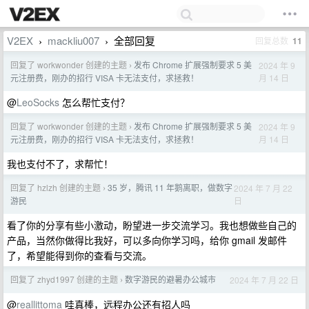
V2EX
mackliu007
全部回复
回复总数
11
›
›
回复了 workwonder 创建的主题
发布 Chrome 扩展强制要求 5 美
2024 年 9
›
月 14 日
元注册费，刚办的招行 VISA 卡无法支付，求拯救！
@
LeoSocks
怎么帮忙支付？
回复了 workwonder 创建的主题
发布 Chrome 扩展强制要求 5 美
2024 年 9
›
月 14 日
元注册费，刚办的招行 VISA 卡无法支付，求拯救！
我也支付不了，求帮忙！
回复了 hzlzh 创建的主题
35 岁，腾讯 11 年鹅离职，做数字
2024 年 7 月 22
›
日
游民
看了你的分享有些小激动，盼望进一步交流学习。我也想做些自己的
产品，当然你做得比我好，可以多向你学习吗，给你 gmail 发邮件
了，希望能得到你的查看与交流。
回复了 zhyd1997 创建的主题
数字游民的避暑办公城市
2024 年 7 月 22 日
›
@
reallittoma
哇真棒，远程办公还有招人吗