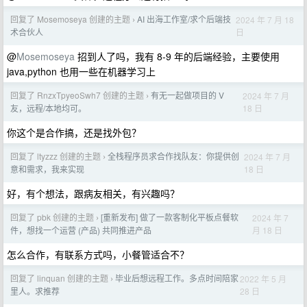
回复了 Mosemoseya 创建的主题
AI 出海工作室/求个后端技
2024 年 7 月 18
›
日
术合伙人
@
Mosemoseya
招到人了吗，我有 8-9 年的后端经验，主要使用
java,python 也用一些在机器学习上
回复了 RnzxTpyeoSwh7 创建的主题
有无一起做项目的 V
2024 年 7 月
›
18 日
友，远程/本地均可。
你这个是合作搞，还是找外包？
回复了 ltyzzz 创建的主题
全栈程序员求合作找队友：你提供创
2024 年 7 月
›
18 日
意和需求，我来实现
好，有个想法，跟病友相关，有兴趣吗？
回复了 pbk 创建的主题
[重新发布] 做了一款客制化平板点餐软
2024 年 7
›
月 18 日
件，想找一个运营 (产品) 共同推进产品
怎么合作，有联系方式吗，小餐管适合不？
回复了 linquan 创建的主题
毕业后想远程工作。多点时间陪家
2022 年 5 月
›
28 日
里人。求推荐