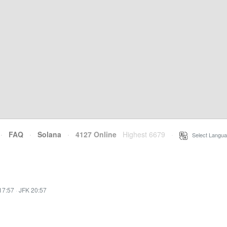
·
FAQ
·
Solana
·
4127 Online
Highest 6679
·
Select Langua
17:57
·
JFK 20:57