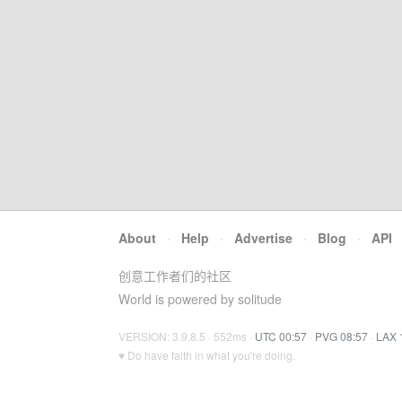
About
·
Help
·
Advertise
·
Blog
·
API
创意工作者们的社区
World is powered by solitude
VERSION: 3.9.8.5 · 552ms ·
UTC 00:57
·
PVG 08:57
·
LAX 
♥ Do have faith in what you're doing.