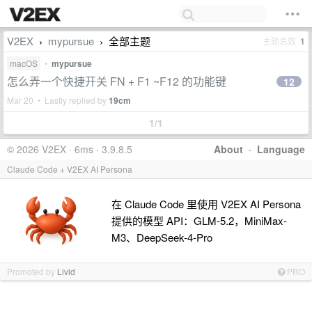
V2EX
mypursue
全部主题
主题总数
1
›
›
macOS
•
mypursue
怎么弄一个快捷开关 FN + F1 ~F12 的功能键
12
Mar 20 • Lastly replied by
19cm
1/1
© 2026 V2EX · 6ms · 3.9.8.5
About
·
Language
Claude Code + V2EX AI Persona
在 Claude Code 里使用 V2EX AI Persona
提供的模型 API：GLM-5.2，MiniMax-
M3、DeepSeek-4-Pro
Promoted by
Livid
PRO