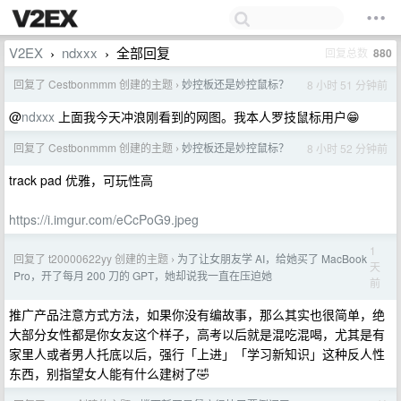
V2EX
ndxxx
全部回复
回复总数
880
›
›
回复了 Cestbonmmm 创建的主题
妙控板还是妙控鼠标？
8 小时 51 分钟前
›
@
ndxxx
上面我今天冲浪刚看到的网图。我本人罗技鼠标用户😁
回复了 Cestbonmmm 创建的主题
妙控板还是妙控鼠标？
8 小时 52 分钟前
›
track pad 优雅，可玩性高
https://i.imgur.com/eCcPoG9.jpeg
1
回复了 t20000622yy 创建的主题
为了让女朋友学 AI，给她买了 MacBook
›
天
Pro，开了每月 200 刀的 GPT，她却说我一直在压迫她
前
推广产品注意方式方法，如果你没有编故事，那么其实也很简单，绝
大部分女性都是你女友这个样子，高考以后就是混吃混喝，尤其是有
家里人或者男人托底以后，强行「上进」「学习新知识」这种反人性
东西，别指望女人能有什么建树了🤣