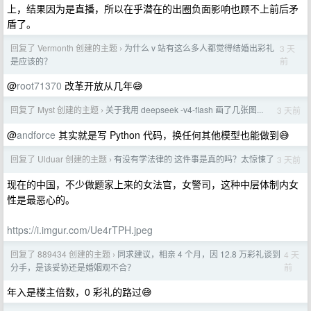
上，结果因为是直播，所以在乎潜在的出圈负面影响也顾不上前后矛
盾了。
回复了 Vermonth 创建的主题
为什么 v 站有这么多人都觉得结婚出彩礼
3 天
›
前
是应该的？
@
root71370
改革开放从几年😅
回复了 Myst 创建的主题
关于我用 deepseek -v4-flash 画了几张图...
3 天前
›
@
andforce
其实就是写 Python 代码，换任何其他模型也能做到😅
回复了 Ulduar 创建的主题
有没有学法律的 这件事是真的吗？太惊悚了
3 天前
›
现在的中国，不少做题家上来的女法官，女警司，这种中层体制内女
性是最恶心的。
https://i.imgur.com/Ue4rTPH.jpeg
回复了 889434 创建的主题
同求建议，相亲 4 个月，因 12.8 万彩礼谈到
4 天
›
前
分手，是该妥协还是婚姻观不合？
年入是楼主倍数，0 彩礼的路过😅