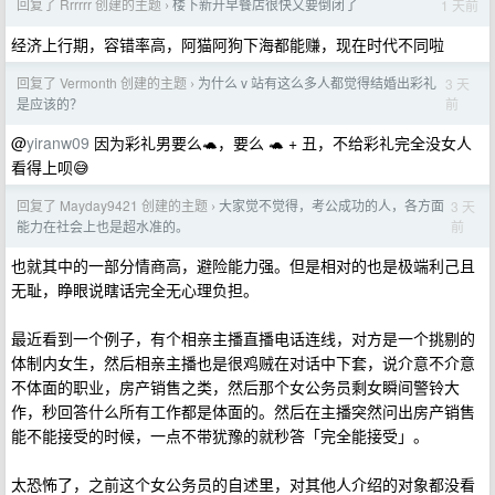
回复了 Rrrrrr 创建的主题
楼下新开早餐店很快又要倒闭了
1 天前
›
经济上行期，容错率高，阿猫阿狗下海都能赚，现在时代不同啦
回复了 Vermonth 创建的主题
为什么 v 站有这么多人都觉得结婚出彩礼
3 天
›
前
是应该的？
@
yiranw09
因为彩礼男要么🐢，要么 🐢 + 丑，不给彩礼完全没女人
看得上呗😅
回复了 Mayday9421 创建的主题
大家觉不觉得，考公成功的人，各方面
3 天
›
前
能力在社会上也是超水准的。
也就其中的一部分情商高，避险能力强。但是相对的也是极端利己且
无耻，睁眼说瞎话完全无心理负担。
最近看到一个例子，有个相亲主播直播电话连线，对方是一个挑剔的
体制内女生，然后相亲主播也是很鸡贼在对话中下套，说介意不介意
不体面的职业，房产销售之类，然后那个女公务员剩女瞬间警铃大
作，秒回答什么所有工作都是体面的。然后在主播突然问出房产销售
能不能接受的时候，一点不带犹豫的就秒答「完全能接受」。
太恐怖了，之前这个女公务员的自述里，对其他人介绍的对象都没看