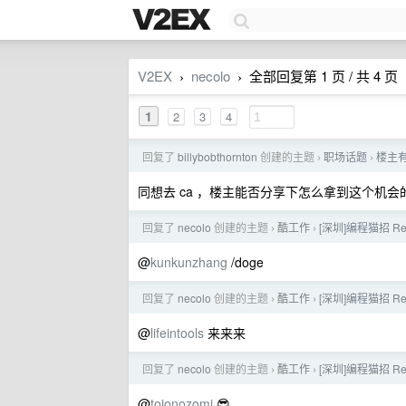
V2EX
necolo
全部回复第 1 页 / 共 4 页
›
›
1
2
3
4
回复了
billybobthornton
创建的主题
职场话题
楼主
›
›
同想去 ca ，楼主能否分享下怎么拿到这个机会
回复了
necolo
创建的主题
酷工作
[深圳]编程猫招 Re
›
›
@
kunkunzhang
/doge
回复了
necolo
创建的主题
酷工作
[深圳]编程猫招 Rea
›
›
@
lifeintools
来来来
回复了
necolo
创建的主题
酷工作
[深圳]编程猫招 Rea
›
›
@
tojonozomi
😎