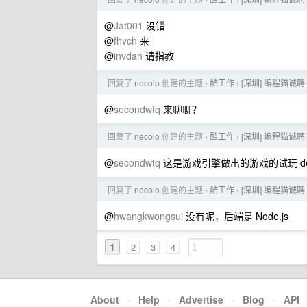
›
›
@
Jat001
没错
@
fhvch
来
@
invdan
请指教
回复了
necolo
创建的主题
酷工作
[深圳] 编程猫诚聘
›
›
@
secondwtq
来聊聊？
回复了
necolo
创建的主题
酷工作
[深圳] 编程猫诚聘
›
›
@
secondwtq
这是游戏引擎做出的游戏的试玩 
回复了
necolo
创建的主题
酷工作
[深圳] 编程猫诚聘
›
›
@
hwangkwongsui
没有呢，后端是 Node.js
1
2
3
4
About
·
Help
·
Advertise
·
Blog
·
API