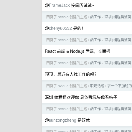
@
FrameJack
投简历试试~
回复了
necolo
创建的主题
酷工作
[深圳] 编程猫诚聘
›
›
@
chenyu0532
是的！
回复了
necolo
创建的主题
酷工作
[深圳] 编程猫诚聘
›
›
React 前端 & Node.js 后端，长期招
回复了
necolo
创建的主题
酷工作
[深圳] 编程猫诚聘
›
›
顶顶，最近有人找工作的吗？
回复了
nvioue
创建的主题
职场话题
求一个不加班的
›
›
深圳 编程猫欢迎你 具体戳我头像看帖子
回复了
necolo
创建的主题
酷工作
[深圳] 编程猫诚聘
›
›
@
sunzongzheng
是双休
回复了
necolo
创建的主题
酷工作
[深圳] 编程猫诚聘