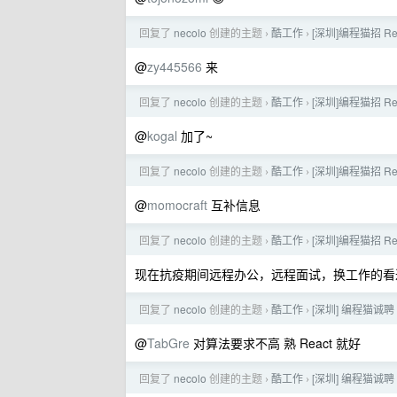
回复了
necolo
创建的主题
酷工作
[深圳]编程猫招 Rea
›
›
@
zy445566
来
回复了
necolo
创建的主题
酷工作
[深圳]编程猫招 Rea
›
›
@
kogal
加了~
回复了
necolo
创建的主题
酷工作
[深圳]编程猫招 Rea
›
›
@
momocraft
互补信息
回复了
necolo
创建的主题
酷工作
[深圳]编程猫招 Rea
›
›
现在抗疫期间远程办公，远程面试，换工作的看
回复了
necolo
创建的主题
酷工作
[深圳] 编程猫诚聘
›
›
@
TabGre
对算法要求不高 熟 React 就好
回复了
necolo
创建的主题
酷工作
[深圳] 编程猫诚聘
›
›