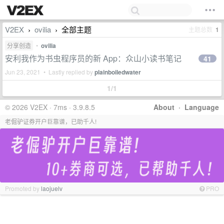
V2EX
ovilia
全部主题
主题总数
1
›
›
分享创造
•
ovilia
安利我作为书虫程序员的新 App：众山小读书笔记
41
Jun 23, 2021 • Lastly replied by
plainboiledwater
1/1
© 2026 V2EX · 7ms · 3.9.8.5
About
·
Language
老倔驴证券开户巨靠谱，已助千人!
Promoted by
laojuelv
PRO