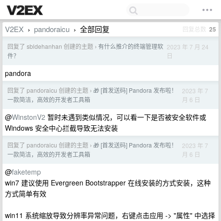
V2EX
pandoraicu
全部回复
回复总数
25
›
›
回复了 sbldehanhan 创建的主题
有什么推介的终端管理软
2023 年 7 月 24
›
日
件？
pandora
回复了 pandoraicu 创建的主题
🎁 [首发送码] Pandora 发布啦！
2023 年 7
›
月 6 日
一款简洁，高效的开发者工具箱
@
WinstonV2
暂时未遇到类似情况，可以看一下是否被安全软件或
Windows 安全中心拦截导致无法安装
回复了 pandoraicu 创建的主题
🎁 [首发送码] Pandora 发布啦！
2023 年 7
›
月 6 日
一款简洁，高效的开发者工具箱
@
faketemp
win7 建议使用 Evergreen Bootstrapper 在线安装的方式安装，这种
方式简单有效
win11 系统缩放导致分辨率异常问题，右键点击应用 -> "属性" 中选择