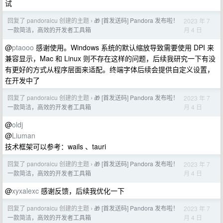
试
回复了 pandoraicu 创建的主题
🎁 [首发送码] Pandora 发布啦！
2023 年 7
›
月 4 日
一款简洁，高效的开发者工具箱
@
ptaooo
感谢使用。Windows 系统的默认缩放导致需要使用 DPI 来
兼容显示，Mac 和 Linux 则不存在这样的问题，后续我研究一下有没
有更好的方式从程序层面来适配。终端字体后续会提供自定义设置，
在开发中了
回复了 pandoraicu 创建的主题
🎁 [首发送码] Pandora 发布啦！
2023 年 7
›
月 4 日
一款简洁，高效的开发者工具箱
@
oldj
@
Liuman
技术框架可以参考：wails 、tauri
回复了 pandoraicu 创建的主题
🎁 [首发送码] Pandora 发布啦！
2023 年 7
›
月 4 日
一款简洁，高效的开发者工具箱
@
xyxalexc
感谢反馈，后续我优化一下
回复了 pandoraicu 创建的主题
🎁 [首发送码] Pandora 发布啦！
2023 年 7
›
月 4 日
一款简洁，高效的开发者工具箱