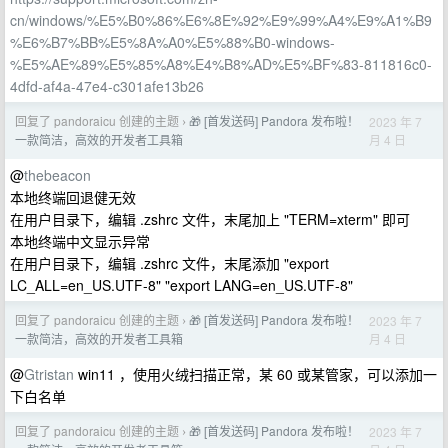
cn/windows/%E5%B0%86%E6%8E%92%E9%99%A4%E9%A1%B9
%E6%B7%BB%E5%8A%A0%E5%88%B0-windows-
%E5%AE%89%E5%85%A8%E4%B8%AD%E5%BF%83-811816c0-
4dfd-af4a-47e4-c301afe13b26
回复了 pandoraicu 创建的主题
🎁 [首发送码] Pandora 发布啦！
2023 年 7
›
月 4 日
一款简洁，高效的开发者工具箱
@
thebeacon
本地终端回退健无效
在用户目录下，编辑 .zshrc 文件，末尾加上 "TERM=xterm" 即可
本地终端中文显示异常
在用户目录下，编辑 .zshrc 文件，末尾添加 "export
LC_ALL=en_US.UTF-8" "export LANG=en_US.UTF-8"
回复了 pandoraicu 创建的主题
🎁 [首发送码] Pandora 发布啦！
2023 年 7
›
月 4 日
一款简洁，高效的开发者工具箱
@
Gtristan
win11 ，使用火绒扫描正常，某 60 或某管家，可以添加一
下白名单
回复了 pandoraicu 创建的主题
🎁 [首发送码] Pandora 发布啦！
2023 年 7
›