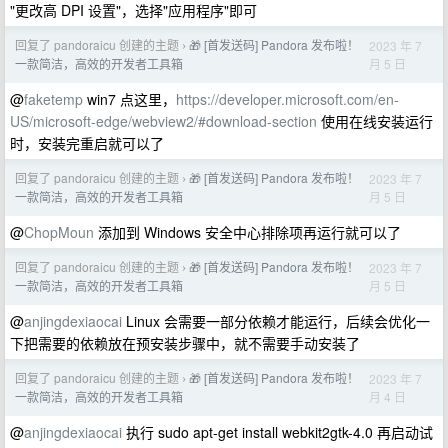
"更改高 DPI 设置"，选择"应用程序"即可
回复了 pandoraicu 创建的主题
🎁 [首发送码] Pandora 发布啦！
2023 年 7
›
月 5 日
一款简洁，高效的开发者工具箱
@
faketemp
win7 点这里，
https://developer.microsoft.com/en-
US/microsoft-edge/webview2/#download-section
使用在线安装运行
时，安装完重启就可以了
回复了 pandoraicu 创建的主题
🎁 [首发送码] Pandora 发布啦！
2023 年 7
›
月 5 日
一款简洁，高效的开发者工具箱
@
ChopMoun
添加到 Windows 安全中心排除项再运行就可以了
回复了 pandoraicu 创建的主题
🎁 [首发送码] Pandora 发布啦！
2023 年 7
›
月 5 日
一款简洁，高效的开发者工具箱
@
anjingdexiaocai
Linux 会需要一部分依赖才能运行，后续会优化一
下把需要的依赖放在预安装步骤中，就不需要手动安装了
回复了 pandoraicu 创建的主题
🎁 [首发送码] Pandora 发布啦！
2023 年 7
›
月 4 日
一款简洁，高效的开发者工具箱
@
anjingdexiaocai
执行 sudo apt-get install webkit2gtk-4.0 再启动试