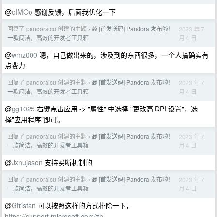
@
oIMOo
感谢反馈，后面我优化一下
回复了 pandoraicu 创建的主题
🎁 [首发送码] Pandora 发布啦！
2023 年 7
›
月 4 日
一款简洁，高效的开发者工具箱
@
wmz000
嗯，自己做出来的，涉及到的东西很多，一个人搞确实有
点费力
回复了 pandoraicu 创建的主题
🎁 [首发送码] Pandora 发布啦！
2023 年 7
›
月 4 日
一款简洁，高效的开发者工具箱
@
gg1025
右键点击应用 -> "属性" 中选择 "更改高 DPI 设置"，选
择"应用程序"即可。
回复了 pandoraicu 创建的主题
🎁 [首发送码] Pandora 发布啦！
2023 年 7
›
月 4 日
一款简洁，高效的开发者工具箱
@
Jxnujason
支持买断机制的
回复了 pandoraicu 创建的主题
🎁 [首发送码] Pandora 发布啦！
2023 年 7
›
月 4 日
一款简洁，高效的开发者工具箱
@
Gtristan
可以按照这样的方式排除一下，
https://support.microsoft.com/zh-