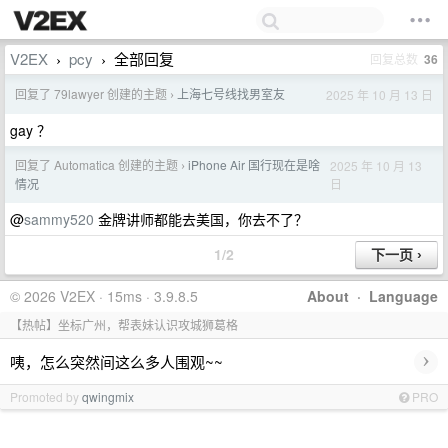
V2EX
pcy
全部回复
回复总数
36
›
›
回复了 79lawyer 创建的主题
上海七号线找男室友
2025 年 10 月 13 日
›
gay ？
回复了 Automatica 创建的主题
iPhone Air 国行现在是啥
2025 年 10 月 13
›
日
情况
@
sammy520
金牌讲师都能去美国，你去不了？
1/2
© 2026 V2EX · 15ms · 3.9.8.5
About
·
Language
【热帖】坐标广州，帮表妹认识攻城狮葛格
›
咦，怎么突然间这么多人围观~~
Promoted by
qwingmix
PRO