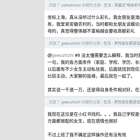
回复了
csfreshman
创建的主题
生活
观最近"相亲彩
›
›
坐标上海，真从没听过什么彩礼，我女朋友是澳
有，我堂弟安徽农村的，当时都和女朋友谈婚论嫁
母的，真觉得整体越不富裕越会要收高额彩礼
回复了
gewuzhizhi
创建的主题
生活
男性朋友都是
›
›
@
gewuzhizhi
#9 没太懂需要怎么解释，我当
一句，我的各方面条件（家庭、学校、学历、长
以后面有不少女生主动私信我，后面就找到现任
比较主动，大家聊的投缘，最后就在一起了。
其实说一千道一万，还是得自身条件相对好，在
回复了
gewuzhizhi
创建的主题
生活
男性朋友都是
›
›
我现在这位是在小红书找的。。。我自己学校是
方面都很配的女生，现在感情也很好
不过上班了我不确定这样操作还有没有效