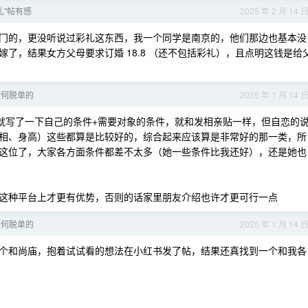
礼"帖有感
2025 年 2 月 14 
门的，更没听说过彩礼这东西，我一个同学是南京的，他们那边也基本没
了，结果女方父母要求订婚 18.8 （还不包括彩礼），且点明这钱是给
如何脱单的
2025 年 1 月 14 
时就写了一下自己的条件+需要对象的条件，就和发相亲贴一样，但自恋的
相、身高）这些都算是比较好的，综合起来应该算是非常好的那一类，所
这位了，大家各方面条件都差不太多（她一些条件比我还好），还是她也
这种平台上才更有优势，否则的话家里朋友介绍也许才更可行一点
如何脱单的
2025 年 1 月 14 
个和尚庙，抱着试试看的想法在小红书发了帖，结果还真找到一个和我各