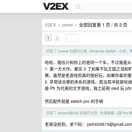
V2EX
petrel
全部回复第 1 页 / 共 2 页
›
›
1
2
回复了
Croow
创建的主题
Nintendo Switch
小白，
›
›
哈哈，我估计和你上的是同一个车，不过我是从 ol
1. 第一方大作，都买 2 了如果不玩王国之泪和
赛，虽然是老游戏但真的很好玩，如果你喜欢慢节
2. 非常适合掌机体系的游戏，首当其冲就是哈迪
是 P5 为代表的文字游戏，我之前用 oled 玩 p
然后配件就是 switch pro 的手柄
回复了
coconut5200
创建的主题
分享创造
[送 Pro 
›
›
老哥没抢到，求个码：
petrelz0615@gmail.co