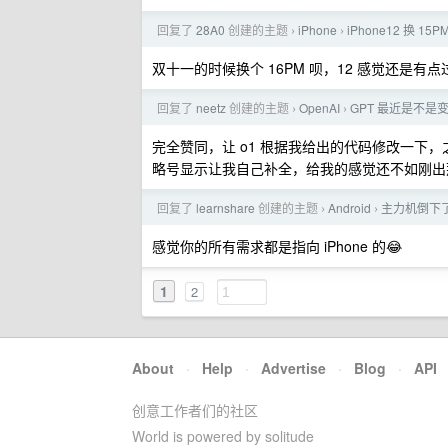
回复了
28A0
创建的主题
iPhone
iPhone12 换 15PM
›
›
双十一的时候换个 16PM 呗，12 感觉还是有
回复了
neetz
创建的主题
OpenAI
GPT 最近是不
›
›
完全赞同，让 o1 根据我给出的代码修改一下
略号显示让我自己补全，给我的感觉还不如刚出那会
回复了
learnshare
创建的主题
Android
主力机倒下
›
›
感觉你的所有需求都是指向 iPhone 的😂
1
2
About
·
Help
·
Advertise
·
Blog
·
API
创意工作者们的社区
World is powered by solitude