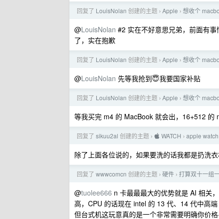
回复了
LouisNolan
创建的主题
Apple
想收个 macbo
›
›
@
LouisNolan
#2 实在不好意思兄弟，前面有事
了，实在抱歉
回复了
LouisNolan
创建的主题
Apple
想收个 macbo
›
›
@
LouisNolan
先等我抢到😇我要国家补贴
回复了
LouisNolan
创建的主题
Apple
想收个 macbo
›
›
等我买完 m4 的 MacBook 就会出，16+51
回复了
sikuu2al
创建的主题
 WATCH
apple w
›
›
除了上面各位说的，如果要洗的话我都是扔洗衣
回复了
wwwcomcn
创建的主题
硬件
打算双十一组
›
›
@
tuolee666
n 卡最最最大的优势就是 AI 相
高，CPU 的话现在 intel 的 13 代、14 代
但台式机这玩意真的是一个非常需要明确你价格