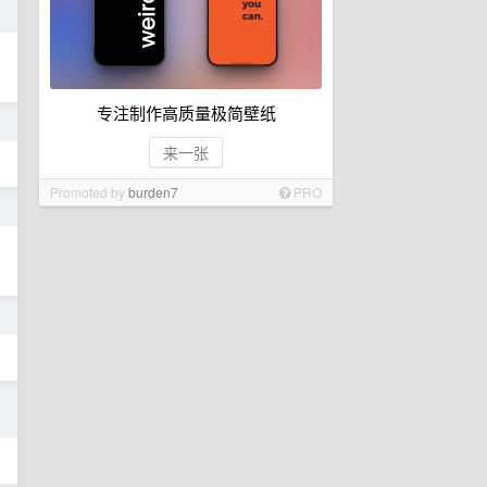
日
专注制作高质量极简壁纸
日
来一张
Promoted by
burden7
PRO
日
日
日