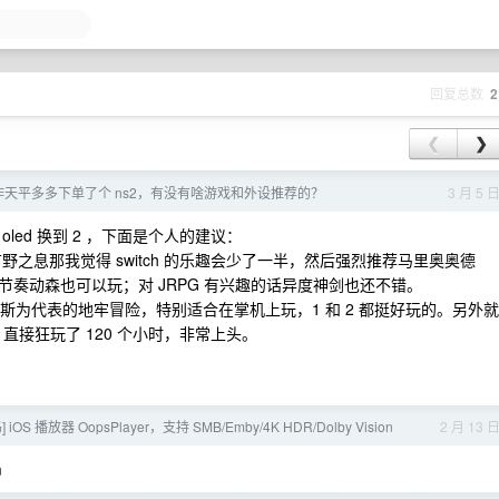
回复总数
2
❮
❯
昨天平多多下单了个 ns2，有没有啥游戏和外设推荐的？
3 月 5 
ed 换到 2 ，下面是个人的建议：
旷野之息那我觉得 switch 的乐趣会少了一半，然后强烈推荐马里奥奥德
奏动森也可以玩；对 JRPG 有兴趣的话异度神剑也还不错。
斯为代表的地牢冒险，特别适合在掌机上玩，1 和 2 都挺好玩的。另外就
5r 直接狂玩了 120 个小时，非常上头。
码] iOS 播放器 OopsPlayer，支持 SMB/Emby/4K HDR/Dolby Vision
2 月 13 
m