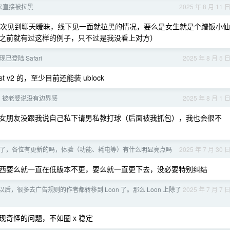
来直接被拉黑
2025 年 8 月 11 
一次见到聊天暧昧，线下见一面就拉黑的情况，要么是女生就是个蹭饭小仙
之前就有过这样的例子，只不过是我没看上对方）
te 现已登陆 Safari
2025 年 8 月 5 
 v2 的，至少目前还能装 ublock
，被老婆说没有边界感
2025 年 8 月 1 
女朋友没跟我说自己私下请男私教打球（后面被我抓包），我也会很不
推送更新了，各位有更新的吗，体验（功能、耗电等）有什么明显亮点吗
2025 年 7 月 30 
西要么就一直在低版本不更，要么就一直更下去，没必要特别纠结
新以后，很多去广告规则的作者都转移到 Loon 了。那么 Loon 上除了
2025 年 7 月 7 
会出现奇怪的问题，不如圈 x 稳定