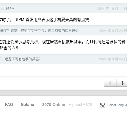
 or 16PM
2024 年 10 月 11 
点过时了，15PM 首发用户表示这手机夏天真的有点烫
是变笨了？感觉生成速度变得飞快，但是有效的信息很少
2024 年 9 月 24 
，之前还会显示思考几秒，现在居然直接就出答案，而且代码还是很多的省
的 3.5
了，老龙王可有趁手的兵器？
2024 年 9 月 24 
❮
❯
·
FAQ
·
Solana
·
3070 Online
Highest 6679
·
Select Langua