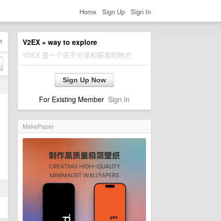
Home
Sign Up
Sign In
1
V2EX = way to explore
V2EX 是一个关于分享和探索的地方
Sign Up Now
日
For Existing Member
Sign In
MakePaper
日