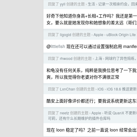
回复了
yyll
创建的主题
生活
记录一次相亲约会，回
›
›
好奇下他知道你身高+长相+工作吗？我还是第
女，要么就是她发现你和她想象的差太远（哥们
回复了
ligogid
创建的主题
Apple
uBlock Origin Li
›
›
@
littiefish
现在还可以通过设置强制启用 manifest
回复了
rhwood
创建的主题
上海
网球约了异性陪练
›
›
和龟没有任何关系，纯粹是我换位思考了一下我
爽，所以我觉得你老婆对你不满很正常
回复了
LxnChan
创建的主题
iOS
iOS 18.6 
›
›
酷安上面好像评价都还行；要我说系统更新这东
回复了
neetz
创建的主题
Apple
听说 QuanX 不更
›
›
可莉，还有什么长期维护的插件仓库吗
现在 loon 稳定了吗？之前一直说 loon 经常