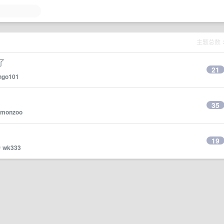
主题总数
了
21
ngo101
35
emonzoo
19
y
wk333