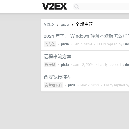
V2EX
pixia
全部主题
›
›
2024 年了， Windows 轻薄本续航怎么样
问与答
•
pixia
•
Feb 7, 2024
• Lastly replied by
Da
远程串流方案
程序员
•
pixia
•
Jan 12, 2024
• Lastly replied by
d
西安宽带推荐
宽带症候群
•
pixia
•
Nov 2, 2023
• Lastly replied b