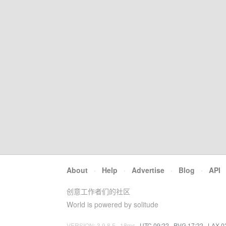
About
·
Help
·
Advertise
·
Blog
·
API
创意工作者们的社区
World is powered by solitude
VERSION: 3.9.8.5 · 18ms ·
UTC 09:22
·
PVG 17:22
·
LAX 0