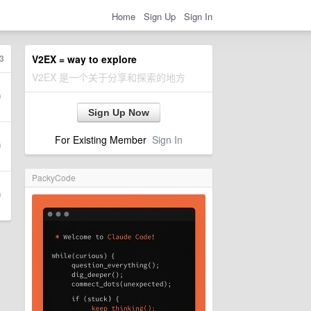
Home
Sign Up
Sign In
3
V2EX = way to explore
V2EX 是一个关于分享和探索的地方
Sign Up Now
For Existing Member
Sign In
PackyCode