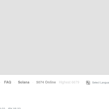
·
FAQ
·
Solana
·
5074 Online
Highest 6679
·
Select Langua
2:22
·
JFK 05:22