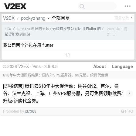
V2EX
pockyzhang
全部回复
回复总数
1
›
›
回复了 frankxzx 创建的主题
无锡有没有公司使用 Flutter 的 ？
2020 年 1 月
›
21 日
希望能找到组织
我公司两个外包在用 flutter
1/1
© 2026 V2EX · 9ms · 3.9.8.5
About
·
Language
618年中大促即将结束：国内外VPS服务器，99元起，续费代金券
[即将结束] 腾讯云618年中大促活动：硅谷CN2、首尔、曼
›
谷、法兰克福、上海、广州VPS服务器，另可免费领取续费/
升级/新购代金券。
Promoted by
id7368
PRO