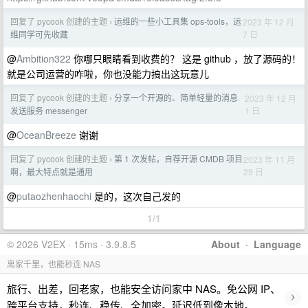
回复了 pycook 创建的主题
运维的一些小工具集 ops-tools，运
2023 年 12 月
›
7 日
维同学可先收藏
@
Ambition322
你哪只眼睛看到收费的？ 这是 github ，放了源码的！
就是公司运营的咋啦，你也没能力搞出这玩意儿
回复了 pycook 创建的主题
分享一个开源的、简单轻量的消息
2023 年 12 月
›
1 日
发送服务 messenger
@
OceanBreeze
谢谢
回复了 pycook 创建的主题
第 1 次发帖，自荐开源 CMDB 项目
2023 年 11 月
›
29 日
啊，最大特点就是通用
@
putaozhenhaochi
是的，这次自己发的
1/1
© 2026 V2EX · 15ms · 3.9.8.5
About
·
Language
离家千里，也能秒连 NAS
旅行、出差，回老家，也能安全访问家中 NAS。免公网 IP、
›
跨平台支持，秒连、稳传、全加密。延迟低到像本地。