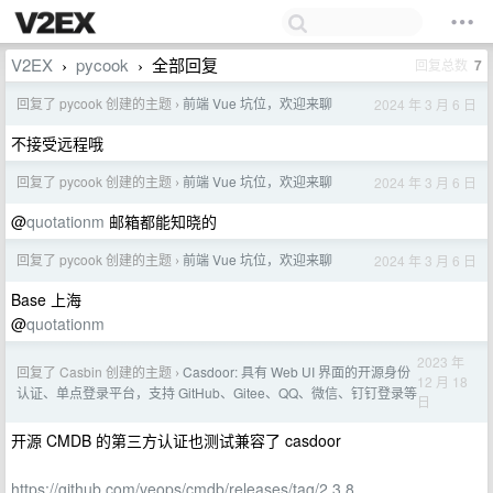
V2EX
pycook
全部回复
回复总数
7
›
›
回复了 pycook 创建的主题
前端 Vue 坑位，欢迎来聊
2024 年 3 月 6 日
›
不接受远程哦
回复了 pycook 创建的主题
前端 Vue 坑位，欢迎来聊
2024 年 3 月 6 日
›
@
quotationm
邮箱都能知晓的
回复了 pycook 创建的主题
前端 Vue 坑位，欢迎来聊
2024 年 3 月 6 日
›
Base 上海
@
quotationm
2023 年
回复了 Casbin 创建的主题
Casdoor: 具有 Web UI 界面的开源身份
›
12 月 18
认证、单点登录平台，支持 GitHub、Gitee、QQ、微信、钉钉登录等
日
开源 CMDB 的第三方认证也测试兼容了 casdoor
https://github.com/veops/cmdb/releases/tag/2.3.8