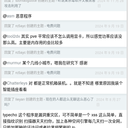
回复了 tuoniaoguoce 创建的主题
听说某杀毒软件又被黑客
2024 年 11 月 28
›
日
攻击利用了
@
asm
恶意程序
回复了 rc5ayc 创建的主题
电费问题
2024 年 9 月 19 日
›
@
tool2dx
其实 pve 平常应该不怎么调用显卡，所以感觉功率应该没
那么高。主要是内存用的会比较多
回复了 rc5ayc 创建的主题
电费问题
2024 年 9 月 19 日
›
@
murmur
某个几线小城市，嗯我在研究下 感谢
回复了 rc5ayc 创建的主题
电费问题
2024 年 9 月 19 日
›
@
Chatterleys
对 都是正常机箱装机。。就是不知道 哪里原因我装个
智能插座看看
回复了 lieyan 创建的主题
现在的人都这么无聊这么恶心了
2024 年 8 月 27
›
日
吗？
typecho 这个程序是漏洞重灾区，可不简单是一个 xss 这么简单，直
接指纹识别 扫描器天天扫你，加上各种空间引擎每几天扫一次全网，
只能加那种验证访问或者拉黑频繁刷的 ip.