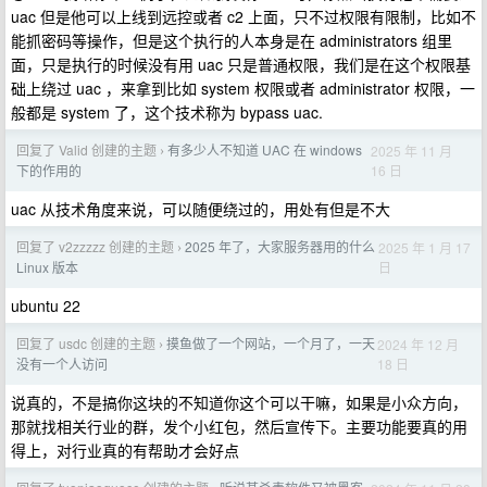
uac 但是他可以上线到远控或者 c2 上面，只不过权限有限制，比如不
能抓密码等操作，但是这个执行的人本身是在 administrators 组里
面，只是执行的时候没有用 uac 只是普通权限，我们是在这个权限基
础上绕过 uac ，来拿到比如 system 权限或者 administrator 权限，一
般都是 system 了，这个技术称为 bypass uac.
回复了 Valid 创建的主题
有多少人不知道 UAC 在 windows
2025 年 11 月
›
16 日
下的作用的
uac 从技术角度来说，可以随便绕过的，用处有但是不大
回复了 v2zzzzz 创建的主题
2025 年了，大家服务器用的什么
2025 年 1 月 17
›
日
Linux 版本
ubuntu 22
回复了 usdc 创建的主题
摸鱼做了一个网站，一个月了，一天
2024 年 12 月
›
18 日
没有一个人访问
说真的，不是搞你这块的不知道你这个可以干嘛，如果是小众方向，
那就找相关行业的群，发个小红包，然后宣传下。主要功能要真的用
得上，对行业真的有帮助才会好点