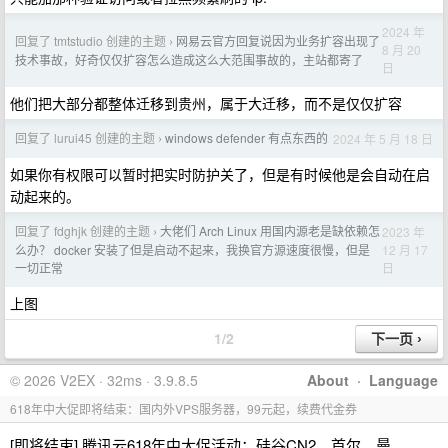
2024 年
回复了 tmtstudio 创建的主题
网易云官方回复说因为业务扩容出现了
›
8 月 20
技术事故，好奇仅仅扩容怎么造成这么大范围事故的，主站都寄了
日
他们把大部分都整体迁移到贵州，属于大迁移，而不是仅仅扩容
回复了 lurui45 创建的主题
windows defender 有点东西的
2024 年 5 月 18 日
›
如果你有权限可以暂时把实时防护关了，但是有时候他是会自动在启
动起来的。
回复了 fdghjk 创建的主题
大佬们 Arch Linux 用国内源老是缺依赖怎
2023 年
›
12 月 17
么办？ docker 安装了但是启动不起来，我换官方源速度很慢，但是
日
一切正常
上图
1/2
© 2026 V2EX · 32ms · 3.9.8.5
About
·
Language
618年中大促即将结束：国内外VPS服务器，99元起，续费代金券
[即将结束] 腾讯云618年中大促活动：硅谷CN2、首尔、曼