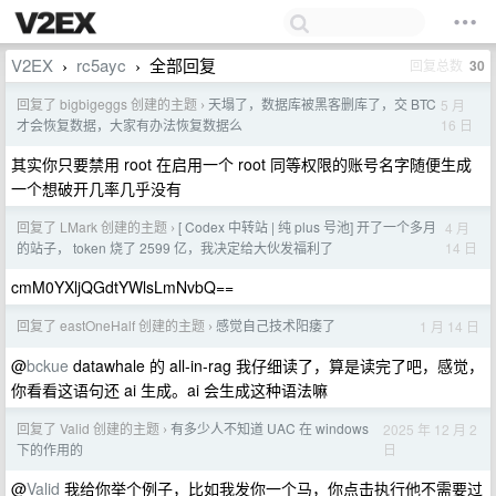
V2EX
rc5ayc
全部回复
回复总数
30
›
›
回复了 bigbigeggs 创建的主题
天塌了，数据库被黑客删库了，交 BTC
5 月
›
16 日
才会恢复数据，大家有办法恢复数据么
其实你只要禁用 root 在启用一个 root 同等权限的账号名字随便生成
一个想破开几率几乎没有
回复了 LMark 创建的主题
[ Codex 中转站 | 纯 plus 号池] 开了一个多月
4 月
›
14 日
的站子， token 烧了 2599 亿，我决定给大伙发福利了
cmM0YXljQGdtYWlsLmNvbQ==
回复了 eastOneHalf 创建的主题
感觉自己技术阳痿了
1 月 14 日
›
@
bckue
datawhale 的 all-in-rag 我仔细读了，算是读完了吧，感觉，
你看看这语句还 ai 生成。ai 会生成这种语法嘛
回复了 Valid 创建的主题
有多少人不知道 UAC 在 windows
2025 年 12 月 2
›
日
下的作用的
@
Valid
我给你举个例子，比如我发你一个马，你点击执行他不需要过