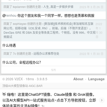
回复了 kqxianren 创建的主题
人生, 真是一步错步步错
2023 年 3 月 26 日
›
@
renhou
你这个朋友和我一个同学一样，想想也是羡慕和佩服
回复了 sophiayao 创建的主题
[新加坡][技术移民机会] 新加坡知名互联
2022
›
年 1
网公司，招移动端（iOS,安卓, RN），前端，后端（不限开发语言），
月 30
DevOps /SRE 和 DBA 及安全等各类工程师，个税低，没有 996，中文视
日
频面试
什么待遇
回复了 7c 创建的主题
远程办公求推荐住处
2022 年 1 月 30 日
›
什么公司，全程远程办公？
1/1
© 2026 V2EX · 18ms · 3.9.8.5
About
·
Language
顶级AI大模型镜像站-AIGC.BAR
👋 嗨咯！这里是ChatGPT镜像、Claude镜像 和 Grok镜像，
›
以及AI大模型API一站式服务站点~点击下方导航按钮，立即
体验丰富的主流AI镜像！✨