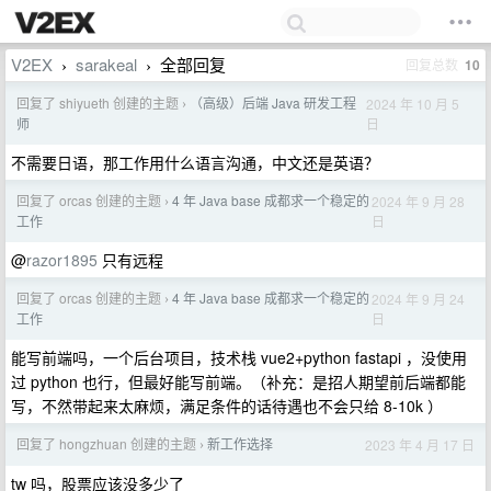
V2EX
sarakeal
全部回复
回复总数
10
›
›
回复了 shiyueth 创建的主题
（高级）后端 Java 研发工程
2024 年 10 月 5
›
日
师
不需要日语，那工作用什么语言沟通，中文还是英语？
回复了 orcas 创建的主题
4 年 Java base 成都求一个稳定的
2024 年 9 月 28
›
日
工作
@
razor1895
只有远程
回复了 orcas 创建的主题
4 年 Java base 成都求一个稳定的
2024 年 9 月 24
›
日
工作
能写前端吗，一个后台项目，技术栈 vue2+python fastapi ，没使用
过 python 也行，但最好能写前端。（补充：是招人期望前后端都能
写，不然带起来太麻烦，满足条件的话待遇也不会只给 8-10k ）
回复了 hongzhuan 创建的主题
新工作选择
2023 年 4 月 17 日
›
tw 吗，股票应该没多少了