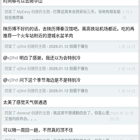
时间够可以去爬华山
回复了 MyEevy 创建的主题
打算这周末去西安玩三天，当地有朋友能
2 月 3
›
日
给些推荐嘛
陕历博不好约的话，去陕历博秦汉馆吧。离高铁站机场都近。吃的再
推荐一个火车站附近的澄城水盆羊肉
回复了 xj3hd 创建的主题
2026.01.12 拍摄于镰仓
1 月 14 日
›
@
xj3hd
明白了感谢，我还以为会特别冷
回复了 xj3hd 创建的主题
2026.01.12 拍摄于镰仓
1 月 14 日
›
@
xj3hd
问下这个季节海边是不是特别冷
回复了 xj3hd 创建的主题
2026.01.12 拍摄于镰仓
1 月 14 日
›
太美了感觉天气很通透
回复了 davecat 创建的主题
我这周不想通勤回去了，但是心里
2025 年 12 月
›
20 日
又很内疚咋办。。。
可以隔一周回一趟，不然真的顶不住