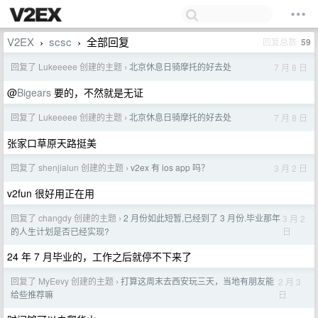
V2EX
scsc
全部回复
回复总数
59
›
›
回复了 Lukeeeee 创建的主题
北京休息日骑摩托的好去处
7 月 8 日
›
@
Bigears
要的，不然就是无证
回复了 Lukeeeee 创建的主题
北京休息日骑摩托的好去处
7 月 8 日
›
张家口草原天路挺美
回复了 shenjialun 创建的主题
v2ex 有 ios app 吗？
3 月 2 日
›
v2fun 很好用正在用
回复了 changdy 创建的主题
2 月份如此短暂,已经到了 3 月份.毕业那年
3 月 2
›
日
的人生计划是否已经实现?
24 年 7 月毕业的，工作之后就停不下来了
回复了 MyEevy 创建的主题
打算这周末去西安玩三天，当地有朋友能
2 月 3
›
日
给些推荐嘛