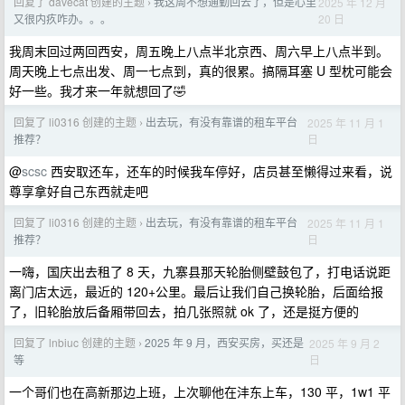
回复了 davecat 创建的主题
我这周不想通勤回去了，但是心里
2025 年 12 月
›
20 日
又很内疚咋办。。。
我周末回过两回西安，周五晚上八点半北京西、周六早上八点半到。
周天晚上七点出发、周一七点到，真的很累。搞隔耳塞 U 型枕可能会
好一些。我才来一年就想回了🤣
回复了 li0316 创建的主题
出去玩，有没有靠谱的租车平台
2025 年 11 月 1
›
日
推荐？
@
scsc
西安取还车，还车的时候我车停好，店员甚至懒得过来看，说
尊享拿好自己东西就走吧
回复了 li0316 创建的主题
出去玩，有没有靠谱的租车平台
2025 年 11 月 1
›
日
推荐？
一嗨，国庆出去租了 8 天，九寨县那天轮胎侧壁鼓包了，打电话说距
离门店太远，最近的 120+公里。最后让我们自己换轮胎，后面给报
了，旧轮胎放后备厢带回去，拍几张照就 ok 了，还是挺方便的
回复了 lnbiuc 创建的主题
2025 年 9 月，西安买房，买还是
2025 年 9 月 2
›
日
等
一个哥们也在高新那边上班，上次聊他在沣东上车，130 平，1w1 平