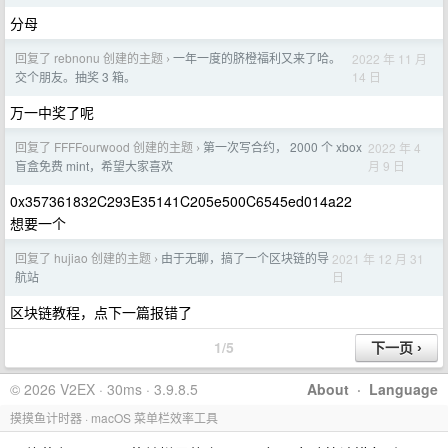
分母
回复了 rebnonu 创建的主题
一年一度的脐橙福利又来了哈。
2022 年 11 月
›
14 日
交个朋友。抽奖 3 箱。
万一中奖了呢
回复了 FFFFourwood 创建的主题
第一次写合约， 2000 个 xbox
2022 年 4
›
月 9 日
盲盒免费 mint，希望大家喜欢
0x357361832C293E35141C205e500C6545ed014a22
想要一个
回复了 hujiao 创建的主题
由于无聊，搞了一个区块链的导
2021 年 12 月 31
›
日
航站
区块链教程，点下一篇报错了
1/5
© 2026 V2EX · 30ms · 3.9.8.5
About
·
Language
摸摸鱼计时器 · macOS 菜单栏效率工具