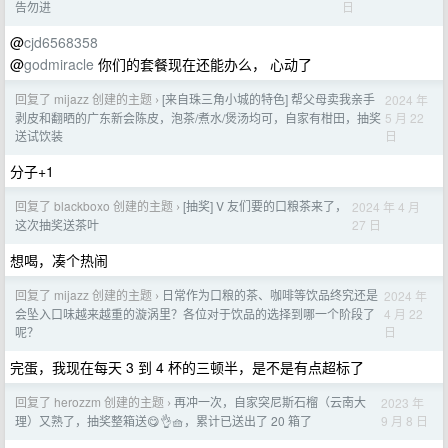
日
告勿进
@
cjd6568358
@
godmiracle
你们的套餐现在还能办么， 心动了
回复了 mijazz 创建的主题
[来自珠三角小城的特色] 帮父母卖我亲手
2024 年
›
5 月 22
剥皮和翻晒的广东新会陈皮，泡茶/煮水/煲汤均可，自家有柑田，抽奖
日
送试饮装
分子+1
回复了 blackboxo 创建的主题
[抽奖] V 友们要的口粮茶来了，
2024 年 4 月
›
27 日
这次抽奖送茶叶
想喝，凑个热闹
回复了 mijazz 创建的主题
日常作为口粮的茶、咖啡等饮品终究还是
2024 年
›
4 月 22
会坠入口味越来越重的漩涡里？各位对于饮品的选择到哪一个阶段了
日
呢？
完蛋，我现在每天 3 到 4 杯的三顿半，是不是有点超标了
回复了 herozzm 创建的主题
再冲一次，自家突尼斯石榴（云南大
2023 年
›
9 月 8 日
理）又熟了，抽奖整箱送😋👌🧺，累计已送出了 20 箱了