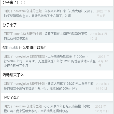
分子来了！！！
回复了 herozzm 创建的主题
自家突尼斯石榴（云南大理）又熟了，
2023 年 9
›
月 6 日
抽奖整箱送😋👌🧺，累计已送出了十几箱了，冲啊
分子来了
回复了 sean233 创建的主题
请教下现在上海还有啥新装宽带
2023 年 4 月
›
10 日
的活动可以参加么
@
linhu66
什么渠道可以办？
回复了 honeyjuice 创建的主题
上海联通场景宽带（1000m 下
2023 年
›
4 月 10
行/200m 上行，公网 IP，无达量限速）年付 1200 的优惠活动应该至
日
少还会延长三个月
活动结束了么
回复了 honeyjuice 创建的主题
建议之前拉了 25/27 元上海崇明套
2023 年 4
›
月 10 日
餐的朋友不用特地拉到千兆下行，继续保留 500m 下行
下架了么？
回复了 herozzm 创建的主题
🍊🍊大家今年有吃云南褚橙（冰糖
2022 年
›
12 月 2 日
橙）吗？我来送给大家吃，回帖抽奖送福利😋🧺！