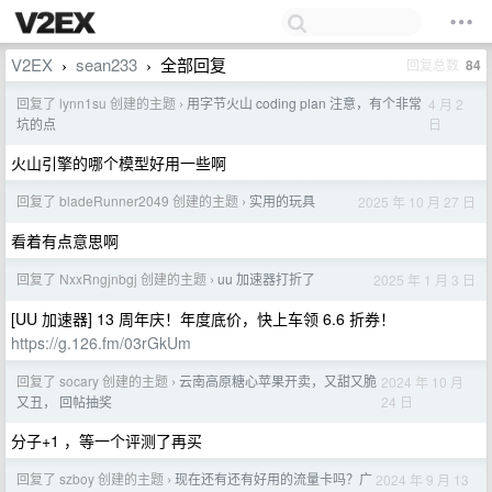
V2EX
sean233
全部回复
回复总数
84
›
›
回复了 lynn1su 创建的主题
用字节火山 coding plan 注意，有个非常
4 月 2
›
日
坑的点
火山引擎的哪个模型好用一些啊
回复了 bladeRunner2049 创建的主题
实用的玩具
2025 年 10 月 27 日
›
看着有点意思啊
回复了 NxxRngjnbgj 创建的主题
uu 加速器打折了
2025 年 1 月 3 日
›
[UU 加速器] 13 周年庆！年度底价，快上车领 6.6 折券！
https://g.126.fm/03rGkUm
回复了 socary 创建的主题
云南高原糖心苹果开卖，又甜又脆
2024 年 10 月
›
24 日
又丑， 回帖抽奖
分子+1 ，等一个评测了再买
回复了 szboy 创建的主题
现在还有还有好用的流量卡吗？广
2024 年 9 月 13
›